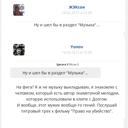
ЖЭКсон
10.03.2015 в 22:09
Ну и шел бы в раздел "Музыка"...
Yonov
14.03.2015 в 15:50
Цитата
ЖЭКсон
(
)
Ну и шел бы в раздел "Музыка"...
На фига? Я ж не музыку выкладываю, я знакомлю с
человком, который есть автор знаметиной мелодии,
которую использовали в клипе с Долгом.
И вообще, этот мужик вообще-то гений. Послушай
титровый трек к фильму "Право на убийство".