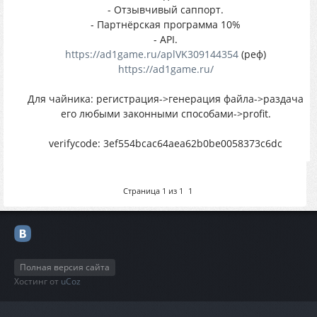
- Отзывчивый саппорт.
- Партнёрская программа 10%
- API.
https://ad1game.ru/aplVK309144354
(реф)
https://ad1game.ru/
Для чайника: регистрация->генерация файла->раздача
его любыми законными способами->profit.
verifycode: 3ef554bcac64aea62b0be0058373c6dc
Страница
1
из
1
1
Полная версия сайта
Хостинг от
uCoz