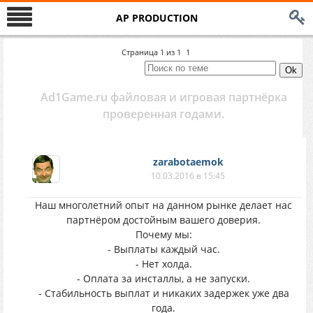
AP PRODUCTION
Страница
1
из
1
1
Ad1Game.ru файловая и игровая партнёрка
проверенная годами.
zarabotaemok
10.03.2016 в 15:45
Наш многолетний опыт на данном рынке делает нас
партнёром достойным вашего доверия.
Почему мы:
- Выплаты каждый час.
- Нет холда.
- Оплата за инсталлы, а не запуски.
- Стабильность выплат и никаких задержек уже два
года.