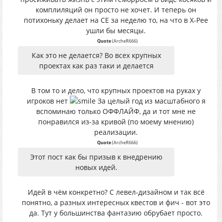
комплиляций он просто не хочет. И теперь он
потихоньку делает на СЕ за неделю то, на что в Х-Рее
ушли бы месяцы.
Quote
(
ArcheR666
)
Как это не делается? Во всех крупных
проектах как раз таки и делается
В том то и дело, что крупных проектов на руках у
игроков нет
За целый год из масштабного я
вспоминаю только ОФФЛАЙФ, да и тот мне не
понравился из-за кривой (по моему мнению)
реализации.
Quote
(
ArcheR666
)
Этот пост как бы призыв к внедрению
новых идей.
Идей в чём конкретно? С левел-дизайном и так всё
понятно, а разных интересных квестов и фич - вот это
да. Тут у большинства фантазию обрубает просто.