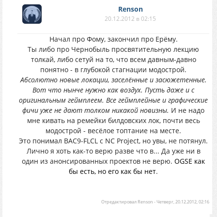
Renson
20.12.2012 в 02:15
Начал про Фому, закончил про Ерёму.
Ты либо про Чернобыль просвятительную лекцию
толкай, либо сетуй на то, что всем давным-давно
понятно - в глубокой стагнации модострой.
Абсолютно новые локации, заселённые и засюжетенные.
Вот что нынче нужно как воздух. Пусть даже и с
оригинальным геймплеем. Все геймплейные и графические
фичи уже не дают толком никакой новизны.
И не надо
мне кивать на ремейки билдовских лок, почти весь
модострой - весёлое топтание на месте.
Это понимал BAC9-FLCL с NC Project, но увы, не потянул.
Лично я хоть как-то верю разве что в... Да уже ни в
один из анонсированных проектов не верю.
OGSE как
бы есть, но его как бы нет
.
Отредактировал
Renson
-
Четверг, 20.12.2012, 02:16