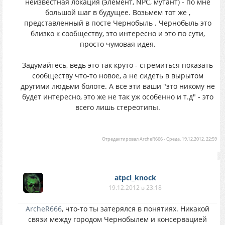
неизвестная локация (элемент, NPC, мутант) - по мне
большой шаг в будущее. Возьмем тот же ,
представленный в посте Чернобыль . Чернобыль это
близко к сообществу, это интересно и это по сути,
просто чумовая идея.
Задумайтесь, ведь это так круто - стремиться показать
сообществу что-то новое, а не сидеть в вырытом
другими людьми болоте. А все эти ваши "это никому не
будет интересно, это же не так уж особенно и т.д" - это
всего лишь стереотипы.
Отредактировал
ArcheR666
-
Среда, 19.12.2012, 22:59
atpcl_knock
19.12.2012 в 23:18
ArcheR666
, что-то ты затерялся в понятиях. Никакой
связи между городом Чернобылем и консервацией