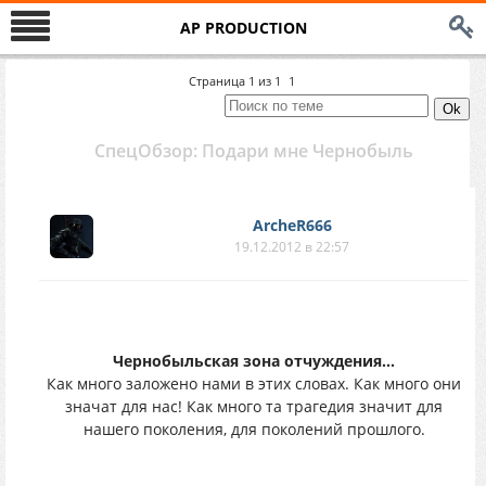
AP PRODUCTION
Страница
1
из
1
1
СпецОбзор: Подари мне Чернобыль
ArcheR666
19.12.2012 в 22:57
Чернобыльская зона отчуждения...
Как много заложено нами в этих словах. Как много они
значат для нас! Как много та трагедия значит для
нашего поколения, для поколений прошлого.