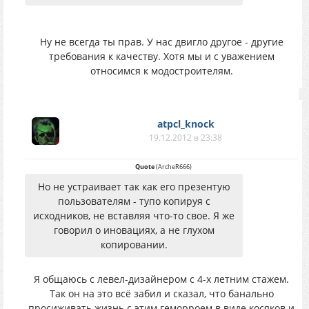
Ну не всегда ты прав. У нас двигло другое - другие
требования к качеству. Хотя мы и с уважением
относимся к модостроителям.
atpcl_knock
19.12.2012 в 23:38
Quote
(
ArcheR666
)
Но не устраивает так как его презентую
пользователям - тупо копируя с
исходников, не вставляя что-то свое. Я же
говорил о иновациях, а не глухом
копировании.
Я общаюсь с левел-дизайнером с 4-х летним стажем.
Так он на это всё забил и сказал, что банально
просиживать жизнь с этим геморроем в виде косяков и