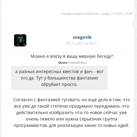
Отредактировал
mothafucka
-
Среда, 19.12.2012, 23:39
snegovik
20.12.2012 в 00:11
Можно я влезу в вашу мирную беседу?
Quote
(
mothafucka
,
)
а разных интересных квестов и фич - вот
это да. Тут у большинства фантазию
обрубает просто.
Согласен с фантазией туговато, но ещё дело в том, что
всё уже до такой степени придумано передумано, что
действительно изобразить что-то новое сейчас уже
очень тяжело или нужна серьёзная группа
программистов, для реализации каких-то новых идей.