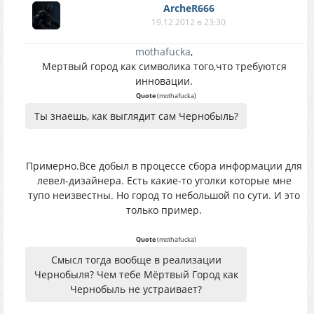
ArcheR666
19.12.2012 в 23:30
mothafucka
,
Мертвый город как символика того,что требуются
инновации.
Quote
(
mothafucka
)
Ты знаешь, как выглядит сам Чернобыль?
Примерно.Все добыл в процессе сбора информации для
левел-дизайнера. Есть какие-то уголки которые мне
тупо неизвестны. Но город то небольшой по сути. И это
только пример.
Quote
(
mothafucka
)
Смысл тогда вообще в реализации
Чернобыля? Чем тебе Мёртвый Город как
Чернобыль не устраивает?