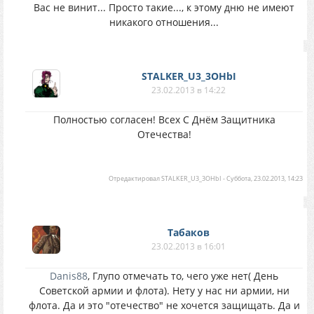
Вас не винит... Просто такие..., к этому дню не имеют
никакого отношения...
STALKER_U3_3OHbI
23.02.2013 в 14:22
Полностью согласен! Всех С Днём Защитника
Отечества!
Отредактировал
STALKER_U3_3OHbI
-
Суббота, 23.02.2013, 14:23
Табаков
23.02.2013 в 16:01
Danis88
, Глупо отмечать то, чего уже нет( День
Советской армии и флота). Нету у нас ни армии, ни
флота. Да и это "отечество" не хочется защищать. Да и