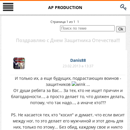
AP PRODUCTION
Страница
1
из
1
1
Поздравляю с Днем Защитника Отечества!!!
Danis88
23.02.2013 в 13:37
И только их, а еще будущих, подрастающих воинов -
защитников
...
От души ребята за Вас... За тех, кто не ищет причин и
благодарности..., а просто делает то, что должен делать,
потому, что так надо..., а иначе кто???
PS. Не касается тех, кто "косил" и думает, что если висит
между ног, то это делает его мужчиной и этот день для
них, только по этому... Без обид, каждому свое и никто