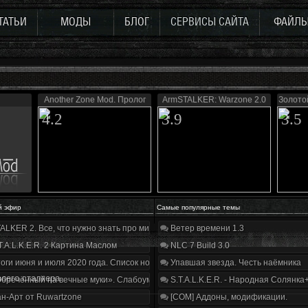
ТАТЬИ
МОДЫ
БЛОГ
СЕРВИСЫ САЙТА
ФАЙЛ
Another Zone Mod. Пролог
ArmSTALKER: Warzone 2.0
Золото
4.2
3.9
3.5
й эфир
Самые популярные темы
ALKER 2. Все, что нужно знать про мир, геймплей и сюжет | Разбор трейлера
Ветер времени 1.3
T.A.L.K.E.R. 2 Картина Маслом
NLC 7 Build 3.0
оги июня и июля 2020 года. Список нововведений
Упавшая звезда. Честь наёмника
оего сталкера
бречённый на вечные муки». Слабоумие и отвага
S.T.A.L.K.E.R. - Народная Солянка
н-Арт от Ruwartzone
[COM] Аддоны, модификации.