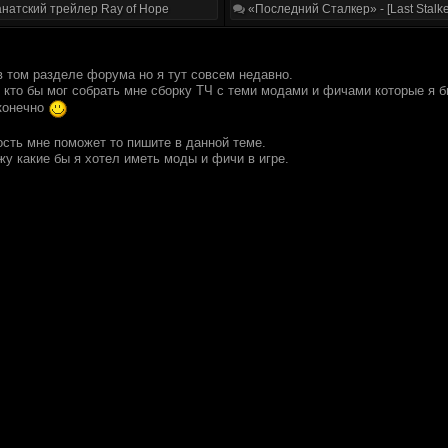
натский трейлер Ray of Hope
«Последний Сталкер» - [Last Stalke
в том разделе форума но я тут совсем недавно.
 кто бы мог собрать мне сборку ТЧ с теми модами и фичами которые я б
 конечно
ость мне поможет то пишите в данной теме.
жу какие бы я хотел иметь моды и фичи в игре.