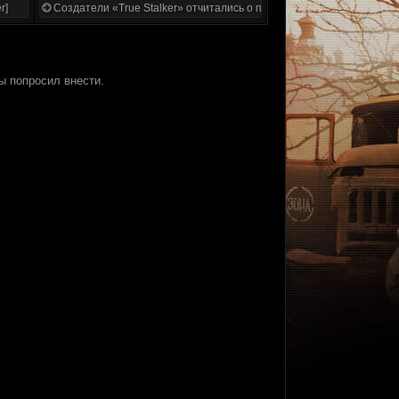
r]
Создатели «True Stalker» отчитались о проделанной работе
ы попросил внести.