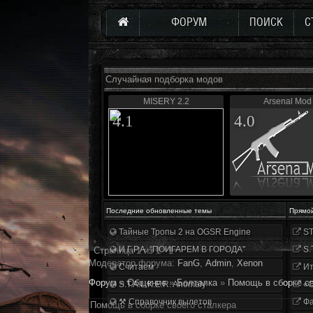
ФОРУМ
ПОИСК
С
Случайная подборка модов
MISERY 2.2
Arsenal Mod
4.1
4.0
Последние обновленные темы
Прямо
Тайные Тропы 2 на OGSR Engine
ST
И.Г.Р.А. "ПОИГАРЕМ В ГОРОДА"
S.
Страница
1
из
1
1
Модератор форума:
FanG
,
Аdmin
,
Xenon
Считаем
Ит
Форум
»
Общение
»
Болталка
»
Помощь в сборке св
S.T.A.L.K.E.R. Anomaly
«О
⚒ Справочник вылетов
Фа
Помощь в сборке своего сталкера