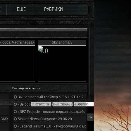
Ы
ЕЩЕ
РУБРИКИ
й обоз. Часть первая
Sky anomaly
4.0
Последние новости
Вышел первый трейлер S.T.A.L.K.E.R. 2
«Выбор» - четвертый отчет о разработке!
«SFZ Project» - полная версия в разработке!
+DMX 1.3.5.ООП.МА.К.
Stalker News. Выпуск от 29.06.20
«Legend Returns 1.0» - Информация о моде за июнь 2020