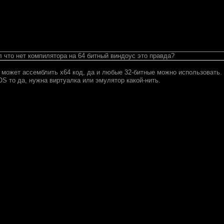
л что нет компилятора на 64 битный виндоус это правда?
может ассемблить x64 код, да и любые 32-битные можно использовать. 
S то да, нужна виртуалка или эмулятор какой-нить.