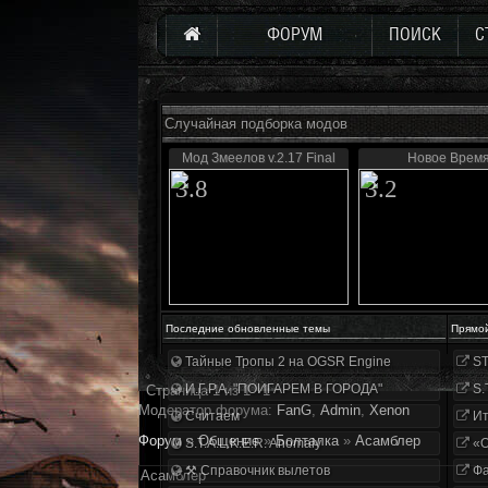
ФОРУМ
ПОИСК
С
Случайная подборка модов
Мод Змеелов v.2.17 Final
Новое Врем
3.8
3.2
Последние обновленные темы
Прямо
Тайные Тропы 2 на OGSR Engine
ST
И.Г.Р.А. "ПОИГАРЕМ В ГОРОДА"
S.
Страница
1
из
1
1
Модератор форума:
FanG
,
Аdmin
,
Xenon
Считаем
Ит
Форум
»
Общение
»
Болталка
»
Асамблер
S.T.A.L.K.E.R. Anomaly
«О
⚒ Справочник вылетов
Фа
Асамблер