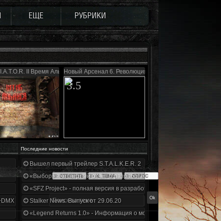
Ы
ЕЩЕ
РУБРИКИ
I.A.T.O.R. II Время Альянса
Новый Арсенал 6. Революция
3.5
Последние новости
Вышел первый трейлер S.T.A.L.K.E.R. 2
«Выбор» - четвертый отчет о разработке!
«SFZ Project» - полная версия в разработке!
+DMX 1.3.5.ООП.МА.К.
Stalker News. Выпуск от 29.06.20
«Legend Returns 1.0» - Информация о моде за июнь 2020