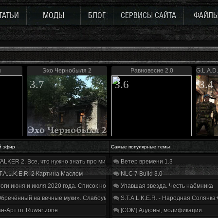
ТАТЬИ
МОДЫ
БЛОГ
СЕРВИСЫ САЙТА
ФАЙЛ
я
Эхо Чернобыля 2
Равновесие 2.0
G.L.A.D.
3.7
3.6
3.4
й эфир
Самые популярные темы
ALKER 2. Все, что нужно знать про мир, геймплей и сюжет | Разбор трейлера
Ветер времени 1.3
T.A.L.K.E.R. 2 Картина Маслом
NLC 7 Build 3.0
оги июня и июля 2020 года. Список нововведений
Упавшая звезда. Честь наёмника
бречённый на вечные муки». Слабоумие и отвага
S.T.A.L.K.E.R. - Народная Солянка
н-Арт от Ruwartzone
[COM] Аддоны, модификации.