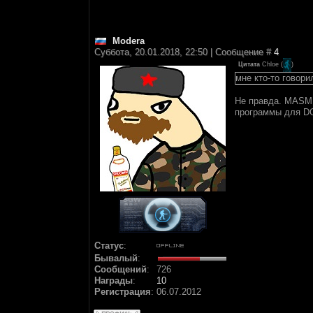
Modera
Суббота, 20.01.2018, 22:50 | Сообщение #
4
Цитата
Chloe
(
)
мне кто-то говори
Не правда. MASM 
программы для DO
Статус
:
Бывалый
:
Сообщений
:
726
Награды
:
10
Регистрация
:
06.07.2012