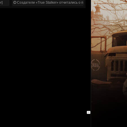
r]
Создатели «True Stalker» отчитались о проделанной работе