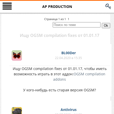
AP PRODUCTION
Страница
1
из
1
1
Ищу OGSM compilation fixes от 01.01.17
BL00Der
22.04.2020 в 15:35
Ищу OGSM compilation fixes от 01.01.17, чтобы иметь
возможность играть в этот аддон:
OGSM compilation
addons
У кого-нибудь есть старая версия OGSM?
Antivirus