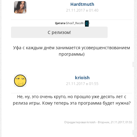
Hardtmuth
21.11.2017 в 01:40
Цитата
GhosT_RecoN
(
)
С релизом!
Уфа с каждым днём занимается усовершенствованием
программы)
krioish
21.11.2017 в 01:55
Не, ну, это очень круто, но прошло уже десять лет с
релиза игры. Кому теперь эта программа будет нужна?
Отредактировал
krioish
-
Вторник, 21.11.2017, 01:55