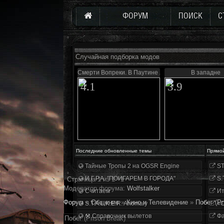
ФОРУМ
ПОИСК
С
Случайная подборка модов
Смерти Вопреки. В Паутине лжи
В западне
4.1
3.9
Последние обновленные темы
Прямо
Тайные Тропы 2 на OGSR Engine
ST
И.Г.Р.А. "ПОИГАРЕМ В ГОРОДА"
S.
Страница
1
из
1
1
Модератор форума:
Wolfstalker
Считаем
Ит
Форум
»
Общение
»
Кино и Телевидение
»
Побег (Pr
S.T.A.L.K.E.R. Anomaly
«О
⚒ Справочник вылетов
Фа
Побег (Prison Break)