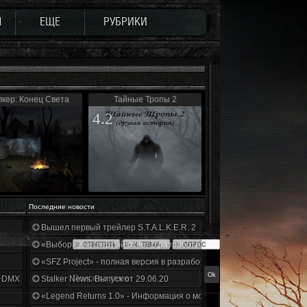
Ы
ЕЩЕ
РУБРИКИ
кер: Конец Света
Тайные Тропы 2
4.2
Последние новости
Вышел первый трейлер S.T.A.L.K.E.R. 2
«Выбор» - четвертый отчет о разработке!
«SFZ Project» - полная версия в разработке!
+DMX 1.3.5.ООП.МА.К.
Stalker News. Выпуск от 29.06.20
«Legend Returns 1.0» - Информация о моде за июнь 2020