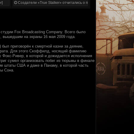
r]
Создатели «True Stalker» отчитались о проделанной работе
 студии Fox Broadcasting Company. Всего было
, вышедшим на экраны 16 мая 2009 года.
 был приговорён к смертной казни за деяние,
 брата. Для этого Скоффилд, носящий фамилию
у Фокс-Ривер, в которой и дожидается исполнения
риг сумел организовать побег из тюрьмы в финале
е штаты США и даже в Панаму, в которой часть
мы Сона.