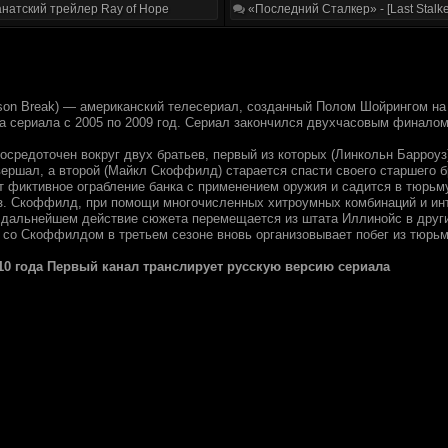
натский трейлер Ray of Hope
«Последний Сталкер» - [Last Stalke
rison Break) — американский телесериал, созданный Полом Шойрингом на
а сериала с 2005 по 2009 год. Сериал закончился двухчасовым финалом
средоточен вокруг двух братьев, первый из которых (Линкольн Барроуз)
овершал, а второй (Майкл Скоффилд) старается спасти своего старшего
т фиктивное ограбление банка с применением оружия и садится в тюрьм
з. Скоффилд, при помощи многочисленных хитроумных комбинаций и инт
В дальнейшем действие сюжета перемещается из штата Иллинойс в други
е со Скоффилдом в третьем сезоне вновь организовывает побег из тюрь
010 года Первый канал транслирует русскую версию сериала