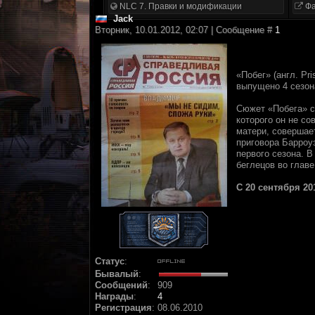
NLC 7. Правки и модификации
Фа
Jack
Вторник, 10.01.2012, 02:07 | Сообщение #
1
«Побег» (англ. P
выпущено 4 сезон
Сюжет «Побега» со
которого он не с
матери, совершае
приговора Барроу
первого сезона. 
беглецов во глав
С 20 сентября 2
Статус
:
Бывалый
:
Сообщений
:
909
Награды
:
4
Регистрация
:
08.06.2010