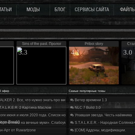
ТАТЬИ
МОДЫ
БЛОГ
СЕРВИСЫ САЙТА
ФАЙЛ
Sins of the past. Пролог
Priboi story
Стал
3.3
4.1
3.0
й эфир
Самые популярные темы
ALKER 2. Все, что нужно знать про мир, геймплей и сюжет | Разбор трейлера
Ветер времени 1.3
T.A.L.K.E.R. 2 Картина Маслом
NLC 7 Build 3.0
оги июня и июля 2020 года. Список нововведений
Упавшая звезда. Честь наёмника
ison Break)
бречённый на вечные муки». Слабоумие и отвага
S.T.A.L.K.E.R. - Народная Солянка
н-Арт от Ruwartzone
[COM] Аддоны, модификации.