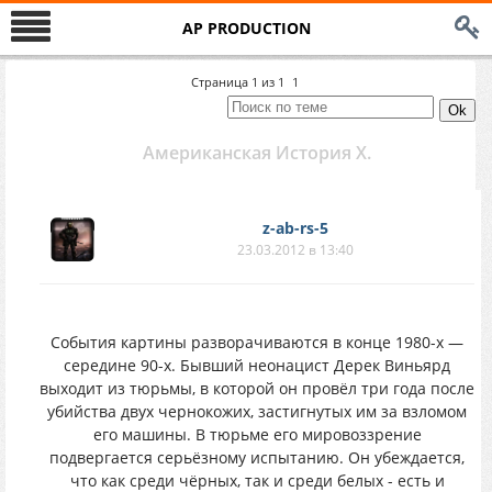
AP PRODUCTION
Страница
1
из
1
1
Американская История X.
z-ab-rs-5
23.03.2012 в 13:40
События картины разворачиваются в конце 1980-х —
середине 90-х. Бывший неонацист Дерек Виньярд
выходит из тюрьмы, в которой он провёл три года после
убийства двух чернокожих, застигнутых им за взломом
его машины. В тюрьме его мировоззрение
подвергается серьёзному испытанию. Он убеждается,
что как среди чёрных, так и среди белых - есть и