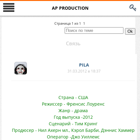
AP PRODUCTION
Страница
1
из
1
1
Связь
PILA
31.03.2012 в 18:37
Страна - США
Режиссер - Френсис Лоуренс
Жанр - драма
Год выпуска -2012
Сценарий - Тим Кринг
Продюсер - Нил Ахерн мл., Кэрол Барби, Дэннис Хаммер
Оператор -Джо Уиллемс