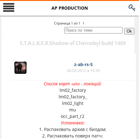
AP PRODUCTION
Страница
1
из
1
1
S.T.A.L.K.E.R.Shadow of Chernobyl build 1469
z-ab-rs-5
06.03.2012 в 16:39
Список карт -или - локаций:
lm02_factory
lm02_factory_
lm02_light
mu
occ_part_r2
Установка:
1. Распаковать архив с билдом;
2. Распаковать поверх патч;