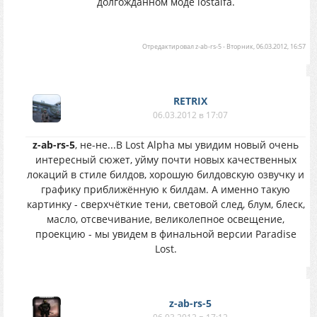
долгожданном моде lostalfa.
Отредактировал
z-ab-rs-5
-
Вторник, 06.03.2012, 16:57
RETRIX
06.03.2012 в 17:07
z-ab-rs-5
, не-не...В Lost Alpha мы увидим новый очень
интересный сюжет, уйму почти новых качественных
локаций в стиле билдов, хорошую билдовскую озвучку и
графику приближённую к билдам. А именно такую
картинку - сверхчёткие тени, световой след, блум, блеск,
масло, отсвечивание, великолепное освещение,
проекцию - мы увидем в финальной версии Paradise
Lost.
z-ab-rs-5