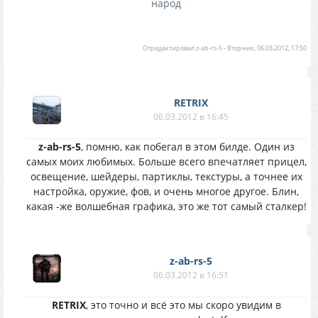
народ
Отредактировал
z-ab-rs-5
-
Вторник, 06.03.2012, 17:50
RETRIX
06.03.2012 в 16:45
z-ab-rs-5
, помню, как побегал в этом билде. Один из
самых моих любимых. Больше всего впечатляет прицел,
освещение, шейдеры, партиклы, текстуры, а точнее их
настройка, оружие, фов, и очень многое другое. Блин,
какая -же волшебная графика, это же тот самый сталкер!
z-ab-rs-5
06.03.2012 в 16:51
RETRIX
, это точно и всё это мы скоро увидим в