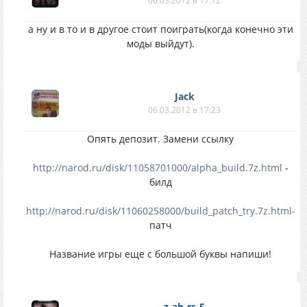
06.03.2012 в 17:12
а ну и в то и в другое стоит поиграть(когда конечно эти
моды выйдут).
Jack
06.03.2012 в 17:23
Опять депозит. Замени ссылку
http://narod.ru/disk/11058701000/alpha_build.7z.html
-
билд
http://narod.ru/disk/11060258000/build_patch_try.7z.html-
патч
Название игры еще с большой буквы напиши!
z-ab-rs-5