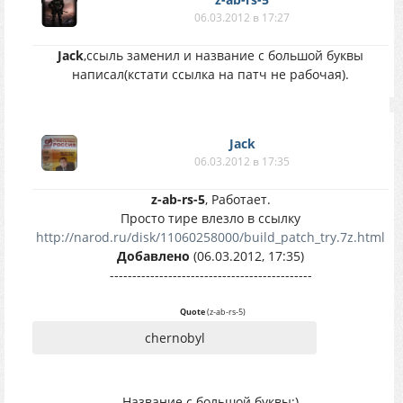
06.03.2012 в 17:27
Jack
,ссыль заменил и название с большой буквы
написал(кстати ссылка на патч не рабочая).
Jack
06.03.2012 в 17:35
z-ab-rs-5
, Работает.
Просто тире влезло в ссылку
http://narod.ru/disk/11060258000/build_patch_try.7z.html
Добавлено
(06.03.2012, 17:35)
---------------------------------------------
Quote
(
z-ab-rs-5
)
chernobyl
Название с большой буквы:)