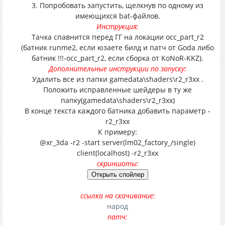
3. Попробовать запустить, щелкнув по одному из
имеющихся bat-файлов.
Инструкция:
Тачка спавнится перед ГГ на локации occ_part_r2
(батник runme2, если юзаете билд и патч от Godа либо
батник !!!-occ_part_r2, если сборка от KoNoR-KKZ).
Дополнительные инструкции по запуску:
Удалить все из папки gamedata\shaders\r2_r3xx .
Положить исправленные шейдеры в ту же
папку(gamedata\shaders\r2_r3xx)
В конце текста каждого батника добавить параметр -
r2_r3xx
К примеру:
@xr_3da -r2 -start server(lm02_factory_/single)
client(localhost) -r2_r3xx
скриншоты:
ссылка на скачивание:
народ
патч: