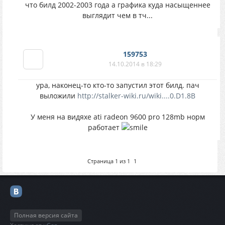
что билд 2002-2003 года а графика куда насыщеннее
выглядит чем в тч...
159753
14.10.2014 в 18:29
ура, наконец-то кто-то запустил этот билд. пач
выложили
http://stalker-wiki.ru/wiki....0.D1.8B
У меня на видяхе ati radeon 9600 pro 128mb норм
работает
Страница
1
из
1
1
Полная версия сайта