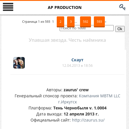
AP PRODUCTION
Страница
1
из
593
1
2
3
…
592
593
»
Упавшая звезда. Честь наёмника
Скаут
12.04.2013 в 18:56
Авторы:
zaurus' crew
Генеральный спонсор проекта:
Компания MBTM LLC
г.Иркутск
Платформа:
Тень Чернобыля v. 1.0004
Дата выхода:
12 апреля 2013 г.
Официальный сайт:
http://zaurus.su/