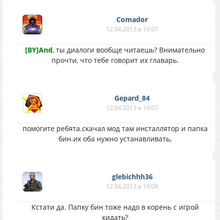
Comador
12.04.2013 в 19:07
[BY]And
, ты диалоги вообще читаешь? Внимательно
прочти, что тебе говорит их главарь.
Gepard_84
12.04.2013 в 19:07
помогите ребята.скачал мод там инсталлятор и папка
бин.их оба нужно устанавливать,
glebichhh36
12.04.2013 в 19:08
Кстати да. Папку бин тоже надо в корень с игрой
кидать?