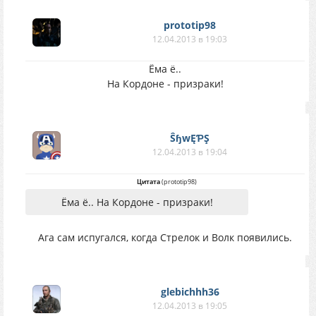
prototip98
12.04.2013 в 19:03
Ёма ё..
На Кордоне - призраки!
ŜɧwĘƤŞ
12.04.2013 в 19:04
Цитата
(
prototip98
)
Ёма ё.. На Кордоне - призраки!
Ага сам испугался, когда Стрелок и Волк появились.
glebichhh36
12.04.2013 в 19:05