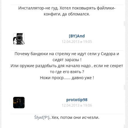
Инсталлятор-не гуд. Хотел поковырять файлики-
конфиги, да обломался.
[BY]And
12.04.2013 в 19:05
Почему бандюки на стрелку не идут сели у Сидора и
сидят заразы !
Или оружие раздобыть для начало надо , если не секрет
то где его взять ?
Ножи проср...... давно уже !
prototip98
12.04.2013 в 19:06
ŜɧwĘƤŞ
, Хех, потом они исчезли.