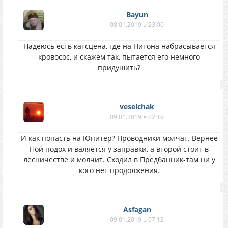
Bayun
08.01.2019 в 23:00
Надеюсь есть катсцена, где на Питона набрасывается
кровосос, и скажем так, пытается его немного
придушить?
veselchak
09.01.2019 в 02:19
И как попасть на Юпитер? Проводники молчат. Вернее
Ной подох и валяется у заправки, а второй стоит в
лесничестве и молчит. Сходил в Предбанник-там ни у
кого нет продолжения.
Asfagan
09.01.2019 в 07:12