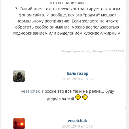
что вы написали.
3. Синий цвет текста плохо контрастирует с тёмным
фоном сайта. И вообще, вся эта "радуга" мешает
нормальному восприятию. Если желаете на что-то
обратить особое внимание, можно воспользоваться
подчёркиванием или выделением курсивом/жирным.
Отредактировал
Suhar_
-
Четверг, 10.01.2019, 10:08
Бальтазар
10.01.2019 в 10:59
veselchak
, Похоже это всё таки не релиз... буду
доделывать)))
veselchak
29.01.2019 в 12:19