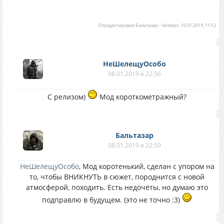
Отредактировал
Бальтазар
-
Четверг, 10.01.2019, 11:12
НеШелещуОсобо
08.01.2019 в 22:56
С релизом)
Мод короткометражный?
Бальтазар
08.01.2019 в 22:59
НеШелещуОсобо
, Мод коротенький, сделан с упором на
то, чтобы ВНИКНУТЬ в сюжет, породнится с новой
атмосферой, походить. Есть недочёты, но думаю это
подправлю в будущем. (это не точно :3)