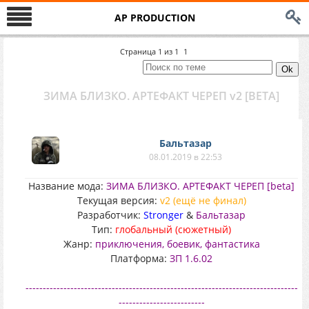
AP PRODUCTION
Страница
1
из
1
1
ЗИМА БЛИЗКО. АРТЕФАКТ ЧЕРЕП v2 [BETA]
Бальтазар
08.01.2019 в 22:53
Название мода:
ЗИМА БЛИЗКО. АРТЕФАКТ ЧЕРЕП [beta]
Текущая версия:
v2 (ещё не финал)
Разработчик:
Stronger
&
Бальтазар
Тип:
глобальный (сюжетный)
Жанр:
приключения, боевик, фантастика
Платформа:
ЗП 1.6.02
-------------------------------------------------------------------------------
-------------------------