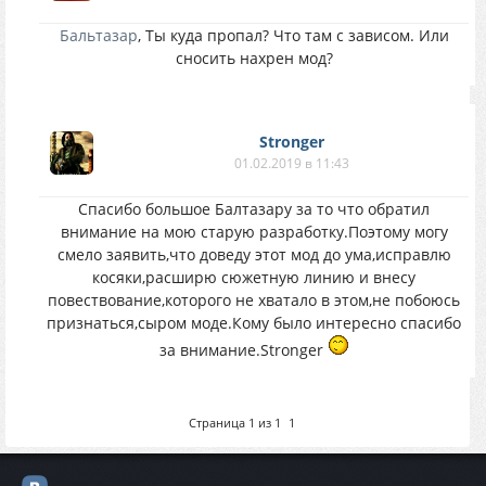
Бальтазар
, Ты куда пропал? Что там с зависом. Или
сносить нахрен мод?
Stronger
01.02.2019 в 11:43
Спасибо большое Балтазару за то что обратил
внимание на мою старую разработку.Поэтому могу
смело заявить,что доведу этот мод до ума,исправлю
косяки,расширю сюжетную линию и внесу
повествование,которого не хватало в этом,не побоюсь
признаться,сыром моде.Кому было интересно спасибо
за внимание.Stronger
Страница
1
из
1
1