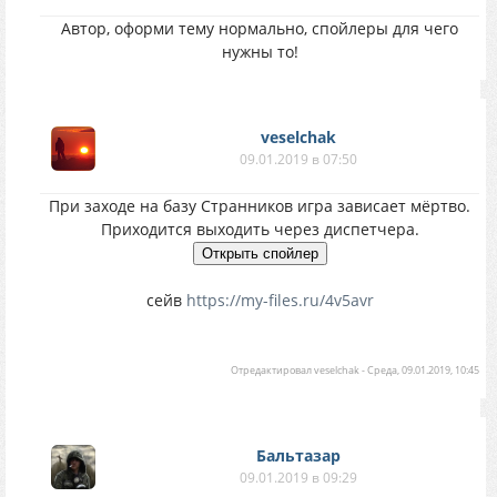
Автор, оформи тему нормально, спойлеры для чего
нужны то!
veselchak
09.01.2019 в 07:50
При заходе на базу Странников игра зависает мёртво.
Приходится выходить через диспетчера.
сейв
https://my-files.ru/4v5avr
Отредактировал
veselchak
-
Среда, 09.01.2019, 10:45
Бальтазар
09.01.2019 в 09:29