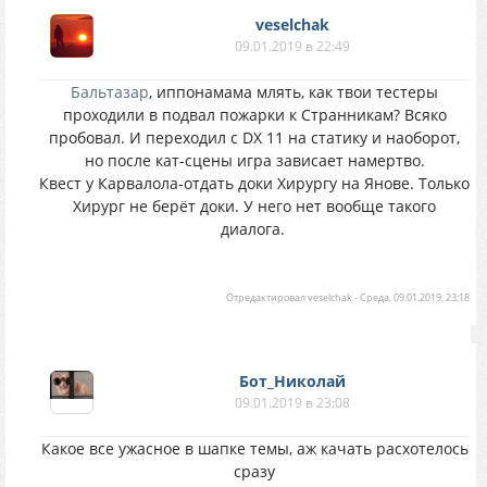
veselchak
09.01.2019 в 22:49
Бальтазар
, иппонамама млять, как твои тестеры
проходили в подвал пожарки к Странникам? Всяко
пробовал. И переходил с DX 11 на статику и наоборот,
но после кат-сцены игра зависает намертво.
Квест у Карвалола-отдать доки Хирургу на Янове. Только
Хирург не берёт доки. У него нет вообще такого
диалога.
Отредактировал
veselchak
-
Среда, 09.01.2019, 23:18
Бот_Николай
09.01.2019 в 23:08
Какое все ужасное в шапке темы, аж качать расхотелось
сразу