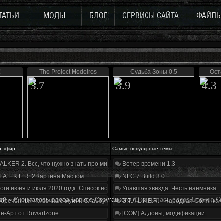
ТАТЬИ
МОДЫ
БЛОГ
СЕРВИСЫ САЙТА
ФАЙЛ
C
The Project Medeiros
Судьба Зоны 0.5
Ост
3.7
3.9
4.3
й эфир
Самые популярные темы
ALKER 2. Все, что нужно знать про мир, геймплей и сюжет | Разбор трейлера
Ветер времени 1.3
T.A.L.K.E.R. 2 Картина Маслом
NLC 7 Build 3.0
оги июня и июля 2020 года. Список нововведений
Упавшая звезда. Честь наёмника
ей
»
Скончалась вдова Бориса Стругацкого
(Скончалась вдова Бориса Ст
бречённый на вечные муки». Слабоумие и отвага
S.T.A.L.K.E.R. - Народная Солянка
н-Арт от Ruwartzone
[COM] Аддоны, модификации.