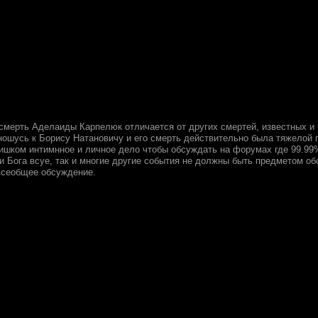
 смерть Аделаиды Карпелюк отличается от других смертей, известных и 
ношусь к Борису Натановичу и его смерть действительно была тяжелой 
ишком интимнное и личное дело чтобы обсуждать на форумах где 99.99%
ни Бога всуе, так и многие другие события не должны быть предметом о
всеобщее обсуждение.