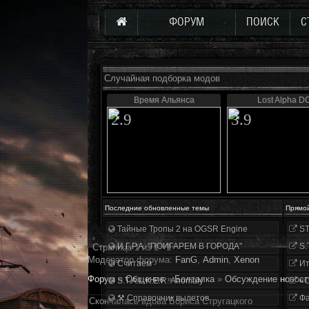
ФОРУМ
ПОИСК
С
Случайная подборка модов
Время Альянса
Lost Alpha D
2.9
3.9
Последние обновленные темы
Прямо
Тайные Тропы 2 на OGSR Engine
ST
И.Г.Р.А. "ПОИГАРЕМ В ГОРОДА"
S.
Страница
1
из
1
1
Модератор форума:
FanG
,
Аdmin
,
Xenon
Считаем
Ит
Форум
»
Общение
»
Болталка
»
Обсуждение новост
S.T.A.L.K.E.R. Anomaly
«О
⚒ Справочник вылетов
Фа
Скончалась вдова Бориса Стругацкого