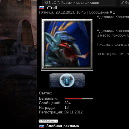
NLC 7. Правки и модификации
Фа
YTroll
Пятница, 20.12.2013, 16:45 | Сообщение #
1
Аделаида Карпелю
Аделаида Карпелю
и место похорон 
Писатель-фантаст 
по материалам - n
Статус
:
Бывалый
:
Сообщений
:
824
Награды
:
13
Регистрация
:
09.11.2012
Злобная реклама