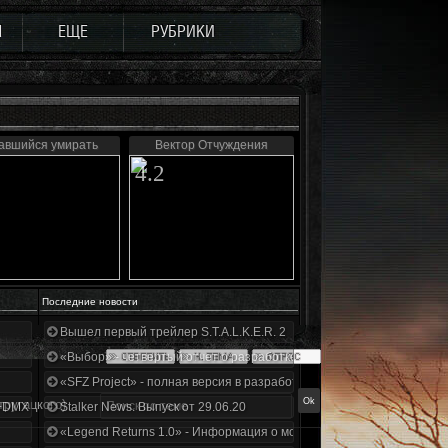
Ы
ЕЩЕ
РУБРИКИ
авшийся умирать
Вектор Отчуждения
4.2
Последние новости
Вышел первый трейлер S.T.A.L.K.E.R. 2
«Выбор» - четвертый отчет о разработке!
«SFZ Project» - полная версия в разработке!
ругацкого)
+DMX 1.3.5.ООП.МА.К.
Stalker News. Выпуск от 29.06.20
«Legend Returns 1.0» - Информация о моде за июнь 2020