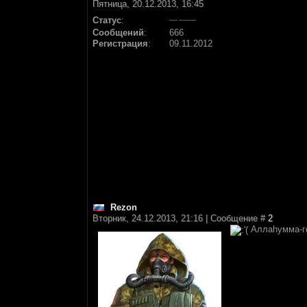
Пятница, 20.12.2013, 16:45
Статус
:
Сообщений
:
666
Регистрация
:
09.11.2012
Rezon
Вторник, 24.12.2013, 21:16 | Сообщение #
2
Аллаhумма-гф