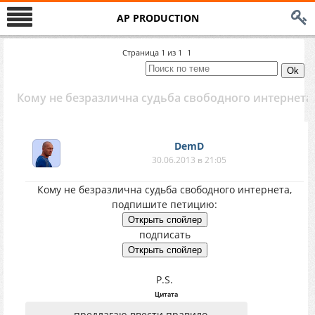
AP PRODUCTION
Страница
1
из
1
1
Кому не безразлична судьба свободного интернета
DemD
30.06.2013 в 21:05
Кому не безразлична судьба свободного интернета,
подпишите петицию:
подписать
P.S.
Цитата
...предлагаю ввести правило