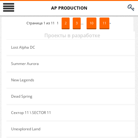
AP PRODUCTION
Страница
1
из
11
1
2
3
…
10
11
»
Проекты в разработке
Сообщение от:
Lost Alpha DC
Сообщение от:
Summer Aurora
Сообщение от:
New Legends
Сообщение от:
Dead Spring
Сообщение от:
Сектор 11 \ SECTOR 11
Сообщение от:
Unexplored Land