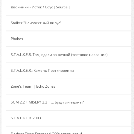
Сообщение от:
Двойники - Исток / Соус [ Source ]
Сообщение от:
Stalker "Неизвестный вирус"
Сообщение от:
Phobos
Сообщение от:
S.T.A.L.K.E.R. Там, вдали за речкой (тестовое название)
Сообщение от:
S.T.A.L.K.E.R.: Камень Преткновения
Сообщение от:
Zone's Team | Echo Zones
Сообщение от:
SGM 2.2 + MISERY 2.2 + ... Будут ли едины?
Сообщение от:
S.T.A.L.K.E.R. 2003
Сообщение от:
Darkest Time: Extended [99% готовности]