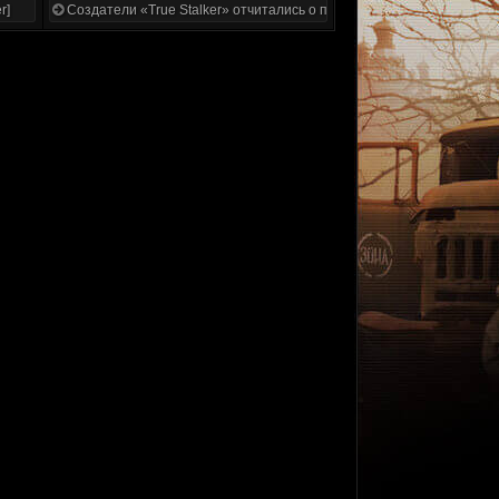
r]
Создатели «True Stalker» отчитались о проделанной работе