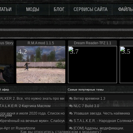
ТАТЬИ
МОДЫ
БЛОГ
СЕРВИСЫ САЙТА
ФАЙЛ
us Story 0.5
R.M.A mod 1.1.5
Dream Reader-TFZ 1.1
4.2
3.7
3.5
й эфир
Самые популярные темы
ALKER 2. Все, что нужно знать про мир, геймплей и сюжет | Разбор трейлера
Ветер времени 1.3
T.A.L.K.E.R. 2 Картина Маслом
NLC 7 Build 3.0
оги июня и июля 2020 года. Список нововведений
Упавшая звезда. Честь наёмника
лосуем
бречённый на вечные муки». Слабоумие и отвага
S.T.A.L.K.E.R. - Народная Солянка
н-Арт от Ruwartzone
[COM] Аддоны, модификации.
Как вы относитесь сталкерском к моддингу?