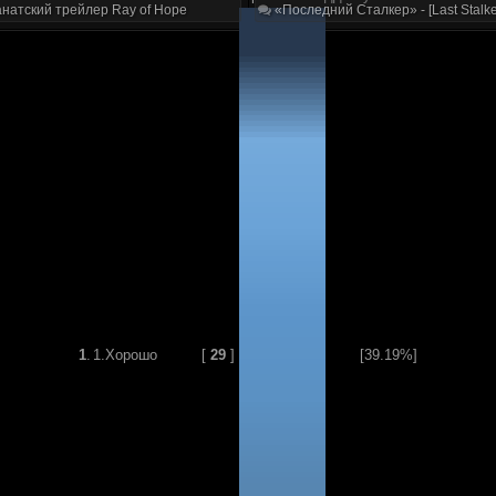
натский трейлер Ray of Hope
«Последний Сталкер» - [Last Stalke
1
.
1.Хорошо
[
29
]
[39.19%]