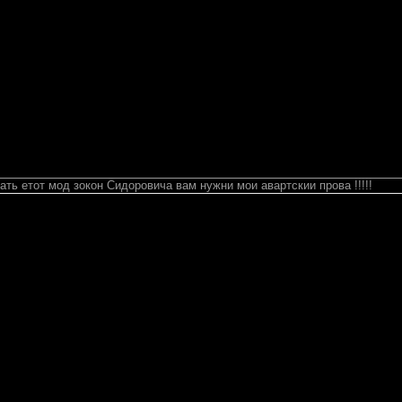
ть етот мод зокон Сидоровича вам нужни мои авартскии прова !!!!!