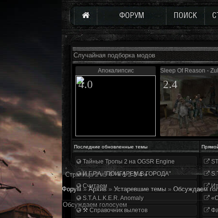
ФОРУМ
ПОИСК
С
Случайная подборка модов
Апокалипсис
Sleep Of Reason - Zul
4.0
2.4
Последние обновленные темы
Прямо
Тайные Тропы 2 на OGSR Engine
ST
И.Г.Р.А. "ПОИГАРЕМ В ГОРОДА"
S.
Страница
2
из
4
«
1
2
3
4
»
Считаем
Ит
Форум
»
Архив
»
Устаревшие темы
»
Обсуждаем го
S.T.A.L.K.E.R. Anomaly
«О
Обсуждаем голосуем
⚒ Справочник вылетов
Фа