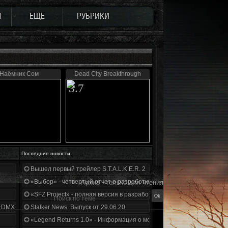
Ы
ЕЩЕ
РУБРИКИ
Наёмник Сом
Dead City Breakthrough
3.7
Последние новости
Вышел первый трейлер S.T.A.L.K.E.R. 2
«Выбор» - четвертый отчет о разработке!
Архив - только для чтения
«SFZ Project» - полная версия в разработке!
+DMX 1.3.5.ООП.МА.К.
Stalker News. Выпуск от 29.06.20
«Legend Returns 1.0» - Информация о моде за июнь 2020