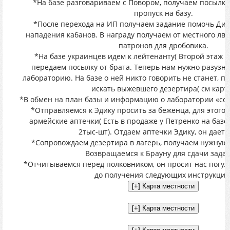
*На базе разговариваем с Повором, получаем посылку
пропуск на базу.
*После перехода на ИП получаем задание помочь Диг
нападения кабанов. В награду получаем от местного лв
патронов для дробовика.
*На базе украинцев идем к лейтенанту( Второй этаж г
передаем посылку от брата. Теперь нам нужно разузн
лабораторию. На базе о ней никто говорить не станет, п
искать выжевшего дезертира( см карту
*В обмен на план базы и информацию о лаборатории «со
*Отправляемся к Эдику просить за беженца, для этого
армейские аптечки( Есть в продаже у Петренко на базе
2тыс-шт). Отдаем аптечки Эдику, он дает 
*Сопровождаем дезертира в лагерь, получаем нужну
Возвращаемся к Брауну для сдачи задан
*Отчитываемся перед полковником, он просит нас погул
до получения следующих инструкций