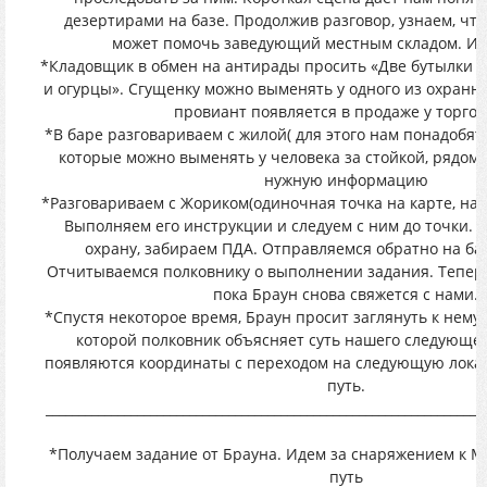
дезертирами на базе. Продолжив разговор, узнаем, чт
может помочь заведующий местным складом. Иде
*Кладовщик в обмен на антирады просить «Две бутылки во
и огурцы». Сгущенку можно выменять у одного из охранн
провиант появляется в продаже у торгов
*В баре разговариваем с жилой( для этого нам понадобятс
которые можно выменять у человека за стойкой, рядом 
нужную информацию
*Разговариваем с Жориком(одиночная точка на карте, на 
Выполняем его инструкции и следуем с ним до точки. 
охрану, забираем ПДА. Отправляемся обратно на ба
Отчитываемся полковнику о выполнении задания. Теперь
пока Браун снова свяжется с нами.
*Спустя некоторое время, Браун просит заглянуть к нему.
которой полковник объясняет суть нашего следующег
появляются координаты с переходом на следующую лока
путь.
___________________________________________________________________
*Получаем задание от Брауна. Идем за снаряжением к М
путь