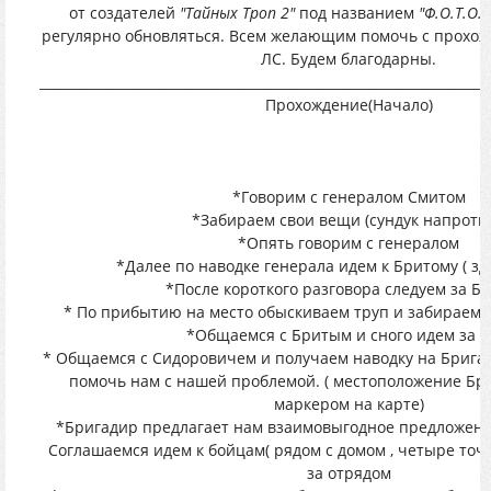
от создателей
"Тайных Троп 2"
под названием
"Ф.О.Т.О.Г
регулярно обновляться. Всем желающим помочь с прохо
ЛС. Будем благодарны.
____________________________________________________________________
Прохождение(Начало)
*Говорим с генералом Смитом
*Забираем свои вещи (сундук напротив
*Опять говорим с генералом
*Далее по наводке генерала идем к Бритому ( з
*После короткого разговора следуем за Б
* По прибытию на место обыскиваем труп и забираем 
*Общаемся с Бритым и сного идем за 
* Общаемся с Сидоровичем и получаем наводку на Брига
помочь нам с нашей проблемой. ( местоположение Бр
маркером на карте)
*Бригадир предлагает нам взаимовыгодное предложение
Соглашаемся идем к бойцам( рядом с домом , четыре точк
за отрядом