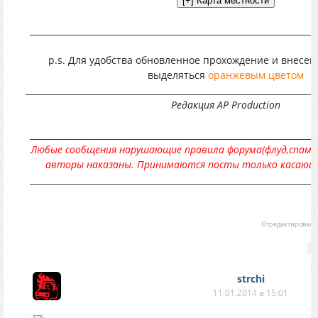
___________________________________________________________________
p.s. Для удобства обновленное прохождение и внесен
выделяться
оранжевым цветом
____________________________________________________________________
Редакция AP Production
___________________________________________________________________
Любые сообщения нарушающие правила форума(флуд,спам,м
авторы наказаны. Принимаются посты только касающи
___________________________________________________________________
Отредактировал
G
strchi
11.01.2014 в 15:01