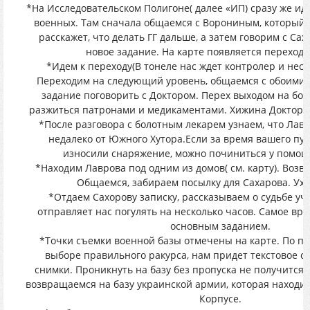
*На Исследовательском Полигоне( далее «ИП) сразу же ид
военных. Там сначала общаемся с Ворониным, который в
расскажет, что делать ГГ дальше, а затем говорим с Са
новое задание. На карте появляется переход 
*Идем к переходу(В тонеле нас ждет контролер и неск
Переходим на следующий уровень, общаемся с обоими
задание поговорить с Доктором. Перех выходом на бол
разжиться патронами и медикаментами. Хижина Доктора
*После разговора с болотным лекарем узнаем, что Лавр
недалеко от Южного Хутора.Если за время вашего пу
износили снаряжение, можно починиться у помош
*Находим Лаврова под одним из домов( см. карту). Возв
Общаемся, забираем посылку для Сахарова. Ух
*Отдаем Сахорову записку, рассказываем о судьбе уч
отправляет нас погулять на несколько часов. Самое вр
основным заданием.
*Точки съемки военной базы отмечены на карте. По п
выборе правильного ракурса, нам придет текстовое 
снимки. Проникнуть на базу без пропуска не получится.
возвращаемся на базу украинской армии, которая находи
Корпусе.