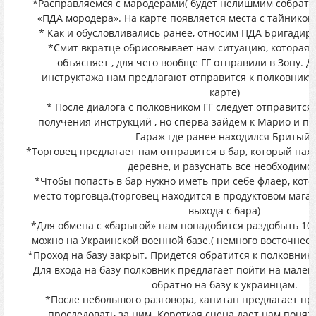
*Расправляемся с мародерами( будет нелишмим собрать
«ПДА мородера». На карте появляется места с тайником
* Как и обусловливались ранее, относим ПДА Бригадиру.
*Смит вкратце обрисовывает нам ситуацию, которая т
объясняет , для чего вообще ГГ отправили в Зону. 
инструктажа нам предлагают отправится к полковнику 
карте)
* После диалога с полковником ГГ следует отправится
получения инструкций , но сперва зайдем к Марио и п
Гараж где ранее находился Бритый)
*Торговец предлагает нам отправится в бар, который нах
деревне, и разуснать все необходимое
*Чтобы попасть в бар нужно иметь при себе флаер, кот
место торговца.(торговец находится в продуктовом магаз
выхода с бара)
*Для обмена с «барыгой» нам понадобится раздобыть 10 
можно на Украинской военной базе.( немного восточнее 
*Проход на базу закрыт. Придется обратится к полковник
Для входа на базу полковник предлагает пойти на мален
обратно на базу к украинцам.
*После небольшого разговора, капитан предлагает пр
проследовать за ним. Короткая сцена дает нам понять