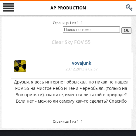
AP PRODUCTION
Страница
1
из
1
1
Clear Sky FOV 55
vovajunk
23.12.2013 в 02:57
Друзья, я весь интернет обрыскал, но никак не нашел
FOV 55 на Чистое небо и Тени Чернобыля, (только на
Зов припяти), скажите, имеется ли такой в природе?
Если нет - можно ли самому как-то сделать? Спасибо
Страница
1
из
1
1