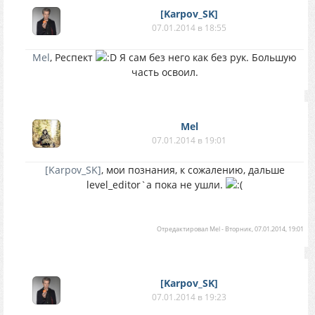
[Karpov_SK]
07.01.2014 в 18:55
Mel
, Респект
Я сам без него как без рук. Большую
часть освоил.
Mel
07.01.2014 в 19:01
[Karpov_SK]
, мои познания, к сожалению, дальше
level_editor`a пока не ушли.
Отредактировал
Mel
-
Вторник, 07.01.2014, 19:01
[Karpov_SK]
07.01.2014 в 19:23