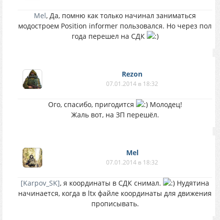
Mel
, Да, помню как только начинал заниматься
модостроем Position informer пользовался. Но через пол
года перешел на СДК
Rezon
07.01.2014 в 18:32
Ого, спасибо, пригодится
Молодец!
Жаль вот, на ЗП перешёл.
Mel
07.01.2014 в 18:32
[Karpov_SK]
, я координаты в СДК снимал.
Нудятина
начинается, когда в ltx файле координаты для движения
прописывать.