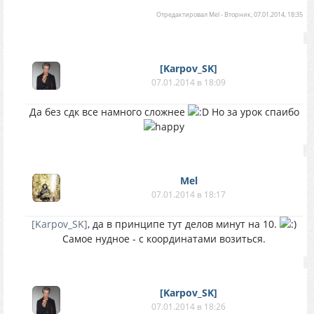
Отредактировал
Mel
-
Вторник, 07.01.2014, 18:35
[Karpov_SK]
07.01.2014 в 18:09
Да без сдк все намного сложнее
Но за урок спаибо
Mel
07.01.2014 в 18:17
[Karpov_SK]
, да в принципе тут делов минут на 10.
Самое нудное - с координатами возиться.
[Karpov_SK]
07.01.2014 в 18:26