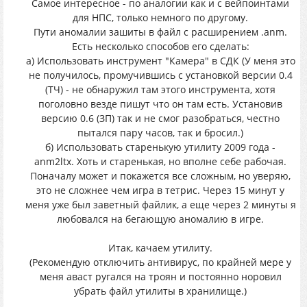
Самое интересное - по аналогии как и с вейпоинтами
для НПС, только немного по другому.
Пути аномалии зашиты в файл с расширением .anm.
Есть несколько способов его сделать:
а) Использовать инструмент "Камера" в СДК (У меня это
не получилось, промучившись с установкой версии 0.4
(ТЧ) - не обнаружил там этого инструмента, хотя
поголовно везде пишут что он там есть. Установив
версию 0.6 (ЗП) так и не смог разобраться, честно
пытался пару часов, так и бросил.)
б) Использовать старенькую утилиту 2009 года -
anm2ltx. Хоть и старенькая, но вполне себе рабочая.
Поначалу может и покажется все сложным, но уверяю,
это не сложнее чем игра в тетрис. Через 15 минут у
меня уже был заветный файлик, а еще через 2 минуты я
любовался на бегающую аномалию в игре.
Итак, качаем утилиту.
(Рекомендую отключить антивирус, по крайней мере у
меня аваст ругался на троян и постоянно норовил
убрать файл утилиты в хранилище.)