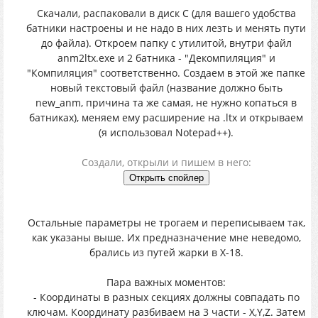
Скачали, распаковали в диск С (для вашего удобства
батники настроены и не надо в них лезть и менять пути
до файла). Откроем папку с утилитой, внутри файл
anm2ltx.exe и 2 батника - "Декомпиляция" и
"Компиляция" соответственно. Создаем в этой же папке
новый текстовый файл (название должно быть
new_anm, причина та же самая, не нужно копаться в
батниках), меняем ему расширение на .ltx и открываем
(я использовал Notepad++).
Создали, открыли и пишем в него:
Остальные параметры не трогаем и переписываем так,
как указаны выше. Их предназначение мне неведомо,
брались из путей жарки в Х-18.
Пара важных моментов:
- Координаты в разных секциях должны совпадать по
ключам. Координату разбиваем на 3 части - X,Y,Z. Затем