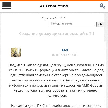
AP PRODUCTION
Страница
1
из
1
1
Создание движущихся аномалий в ТЧ
Mel
07.01.2014 в 18:03
Задумал я как то сделать движущуюся аномалию. Прямо
как в ЗП. Поиск информации в интернете ничего не дал,
единственная заметка на сталкерине про движущиеся
аномалии оказалось не тем, что было нужно, немного
информации по формату .anm нашлось на АМК форуме.
Решил покопаться, попробовать и как ни странно -
получилось.
На самом деле, ПЫС-ы позаботились о нас и оставили