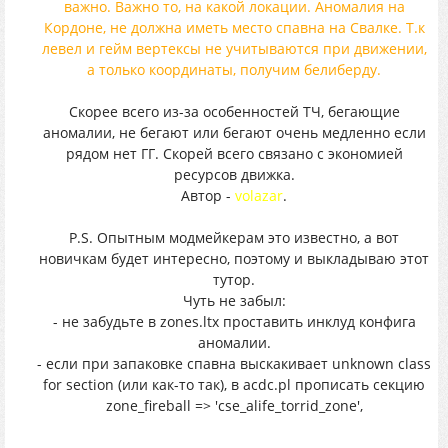
важно. Важно то, на какой локации. Аномалия на
Кордоне, не должна иметь место спавна на Свалке. Т.к
левел и гейм вертексы не учитываются при движении,
а только координаты, получим белиберду.
Скорее всего из-за особенностей ТЧ, бегающие
аномалии, не бегают или бегают очень медленно если
рядом нет ГГ. Скорей всего связано с экономией
ресурсов движка.
Автор -
volazar
.
P.S. Опытным модмейкерам это известно, а вот
новичкам будет интересно, поэтому и выкладываю этот
тутор.
Чуть не забыл:
- не забудьте в zones.ltx проставить инклуд конфига
аномалии.
- если при запаковке спавна выскакивает unknown class
for section (или как-то так), в acdc.pl прописать секцию
zone_fireball => 'cse_alife_torrid_zone',