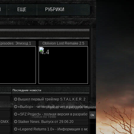
Ы
ЕЩЕ
РУБРИКИ
Episodes: Эпизод 1
Oblivion Lost Remake 2.5
4.4
Последние новости
Вышел первый трейлер S.T.A.L.K.E.R. 2
«Выбор» - четвертый отчет о разработке!
Архив - только для чтения
«SFZ Project» - полная версия в разработке!
+DMX 1.3.5.ООП.МА.К.
Stalker News. Выпуск от 29.06.20
«Legend Returns 1.0» - Информация о моде за июнь 2020