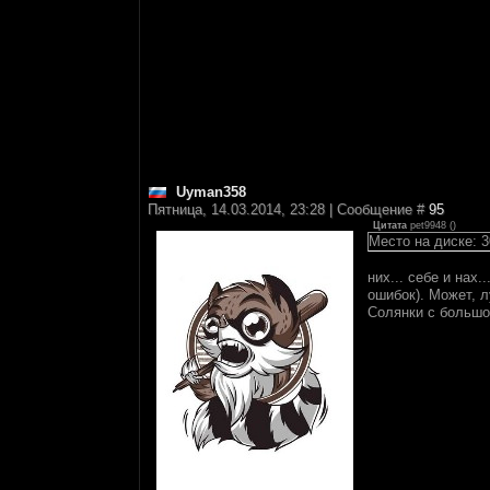
Uyman358
Пятница, 14.03.2014, 23:28 | Сообщение #
95
Цитата
pet9948
(
)
Место на диске: 3
них... себе и нах
ошибок). Может, 
Солянки с большо