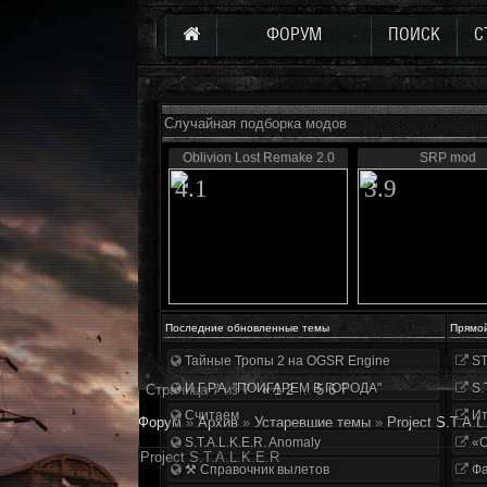
ФОРУМ
ПОИСК
С
Случайная подборка модов
Oblivion Lost Remake 2.0
SRP mod
4.1
3.9
Последние обновленные темы
Прямо
Тайные Тропы 2 на OGSR Engine
ST
И.Г.Р.А. "ПОИГАРЕМ В ГОРОДА"
S.
Страница
7
из
7
«
1
2
…
5
6
7
Считаем
Ит
Форум
»
Архив
»
Устаревшие темы
»
Project S.T.A.L
S.T.A.L.K.E.R. Anomaly
«О
Project S.T.A.L.K.E.R
⚒ Справочник вылетов
Фа