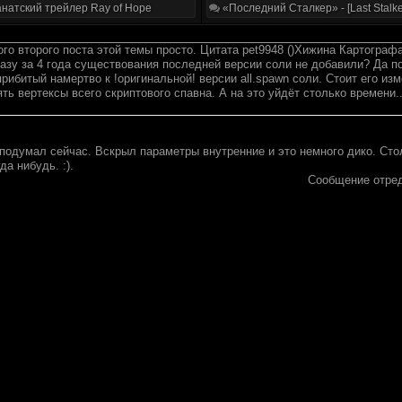
натский трейлер Ray of Hope
«Последний Сталкер» - [Last Stalke
го второго поста этой темы просто. Цитата pet9948 ()Хижина Картограф
 разу за 4 года существования последней версии соли не добавили? Да п
 прибитый намертво к !оригинальной! версии all.spawn соли. Стоит его из
ть вертексы всего скриптового спавна. А на это уйдёт столько времени.
 подумал сейчас. Вскрыл параметры внутренние и это немного дико. Столь
да нибудь. :).
Сообщение отре