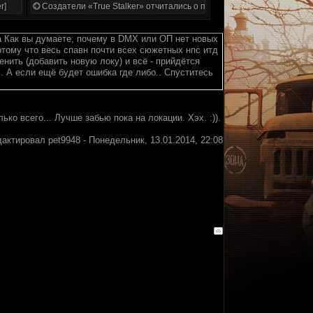
r]
Создатели «True Stalker» отчитались о проделанной работе
а Как вы думаете, почему в DMX или ОП нет новых
отому что весь спавн почти всех сюжетных нпс итд
менить (добавить новую локу) и всё - прийдётся
.. А если ещё будет ошибка где либо.. Спуститесь
ко всего... Лучше забью пока на локации. Хэх. :)).
дактировал
pet9948
-
Понедельник, 13.01.2014, 22:08