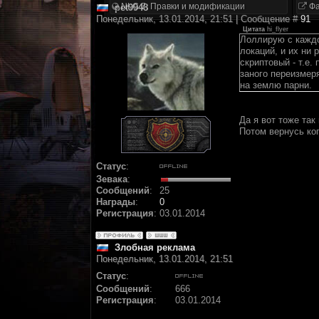
NLC 7. Правки и модификации
Фа
pet9948
Понедельник, 13.01.2014, 21:51 | Сообщение #
91
Цитата
hi_flyer
Лоллирую с каждо
локаций, и их ни
скриптовый - т.е.
заного переизмеря
на землю парни.
Да я вот тоже так
Потом вернусь ког
Статус
:
Зевака
:
Сообщений
:
25
Награды
:
0
Регистрация
:
03.01.2014
Злобная реклама
Понедельник, 13.01.2014, 21:51
Статус
:
Сообщений
:
666
Регистрация
:
03.01.2014