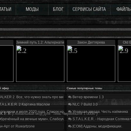
ТАТЬИ
МОДЫ
БЛОГ
СЕРВИСЫ САЙТА
ФАЙЛ
Зимний путь 1.2: Альтернатива
Закон Дегтярева
Old 
2.2
3.5
2.9
й эфир
Самые популярные темы
ALKER 2. Все, что нужно знать про мир, геймплей и сюжет | Разбор трейлера
Ветер времени 1.3
T.A.L.K.E.R. 2 Картина Маслом
NLC 7 Build 3.0
оги июня и июля 2020 года. Список нововведений
Упавшая звезда. Честь наёмника
.K.E.R
(Глобальный мод для "Тень Чернобыля 1.0006")
бречённый на вечные муки». Слабоумие и отвага
S.T.A.L.K.E.R. - Народная Солянка
н-Арт от Ruwartzone
[COM] Аддоны, модификации.