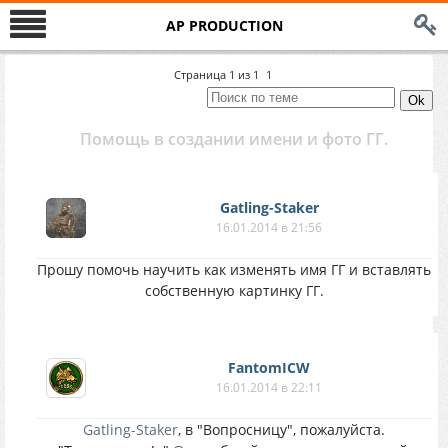
AP PRODUCTION
Страница
1
из
1
1
Помощь в создании имени и фото ГГ.
Gatling-Staker
16.01.2014 в 21:56
Прошу помочь научить как изменять имя ГГ и вставлять
собственную картинку ГГ.
FantomICW
16.01.2014 в 22:11
Gatling-Staker
, в "Вопросницу", пожалуйста.