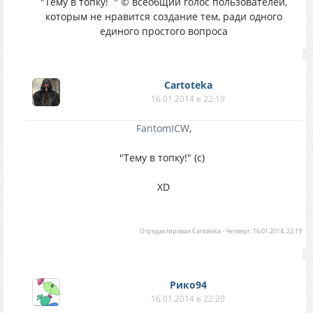
"Тему в топку!
" © всеобщий голос пользователей,
которым не нравится создание тем, ради одного
единого простого вопроса
Cartoteka
16.01.2014 в 22:19
FantomICW
,
"Тему в топку!" (с)
XD
Отредактировал
Cartoteka
-
Четверг, 16.01.2014, 22:19
Рико94
16.01.2014 в 22:20