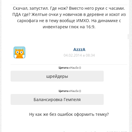
Скачал, запустил. Где нож? Вместо него руки с часами.
ПДА где? Желтые очки у новичков в деревне и хохот из
саркофага не в тему вообще ИМХО. На динамике с
инвентарем глюк на 16:9.
AzzzA
04.02.2014 в 08:34
Цитата
xHauSx
(
)
шрейдеры
Цитата
xHauSx
(
)
Балансировка Гемпеля
Ну как же без ошибок оформить темку?