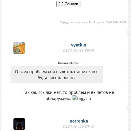
Отредактировал
xHauSx
-
Вторник, 04.02.2014, 10:59
vyatkin
04.02.2014 в 05:35
Цитата
xHauSx
(
)
О всех проблемах и вылетах пишите, все
будит исправлено.
Так как ссылки нет, то проблем и вылетов не
обнаружено.
petrenka
04.02.2014 в 07:10