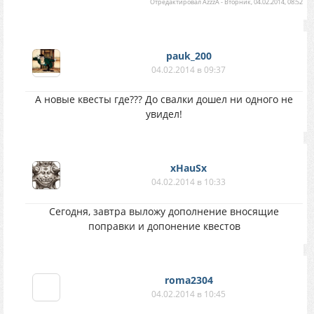
Отредактировал
AzzzA
-
Вторник, 04.02.2014, 08:52
pauk_200
04.02.2014 в 09:37
А новые квесты где??? До свалки дошел ни одного не
увидел!
xHauSx
04.02.2014 в 10:33
Сегодня, завтра выложу дополнение вносящие
поправки и допонение квестов
roma2304
04.02.2014 в 10:45