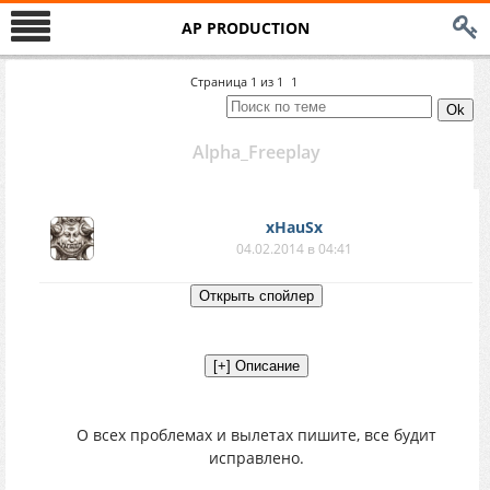
AP PRODUCTION
Страница
1
из
1
1
Alpha_Freeplay
xHauSx
04.02.2014 в 04:41
О всех проблемах и вылетах пишите, все будит
исправлено.