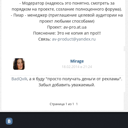
- Модератор (надеюсь это понятно, смотреть за
порядком на проекте, созлание полноценного форума).
- Пиар - менеджер (приглашение целевой аудитории на
проект любыми способами)
Проект: av-pro.at.ua
Пояснение: Это не копия ап про!!!
Связь:
av-product@yandex.ru
Mirage
18.02.2014 в 21:24
BadQvik
, а я буду "просто получать деньги от рекламы".
Забыл добавить уважаемый.
Страница
1
из
1
1