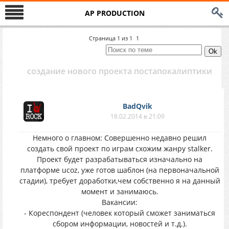
AP PRODUCTION
Страница
1
из
1
1
создание нового проекта постапокалиптики
BadQvik
18.02.2014 в 21:09
Немного о главном: Совершенно недавно решил
создать свой проект по играм схожим жанру stalker.
Проект будет разрабатываться изначально на
платформе ucoz, уже готов шаблон (на первоначальной
стадии), требует доработки,чем собственно я на данный
момент и занимаюсь.
Вакансии:
- Кореспондент (человек который сможет заниматься
сбором информации, новостей и т.д.).