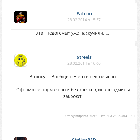
FaLcon
28.02.2014 в 15:57
Эти "недотемы" уже наскучили......
Streels
28.02.2014 в 16:00
В топку...
Вообще нечего в ней не ясно.
Оформи её нормально и без косяков, иначе админы
закроют.
Отредактировал
Streels
-
Пятница, 28.02.2014, 16:01
StalkerRED