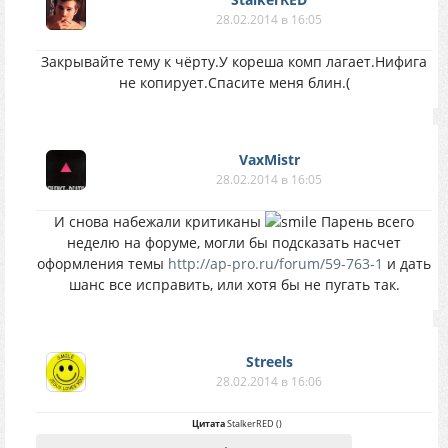
28.02.2014 в 16:05
Закрывайте тему к чёрту.У кореша комп лагает.Нифига
не копирует.Спасите меня блин.(
VaxMistr
28.02.2014 в 16:05
И снова набежали критиканы
Парень всего
неделю на форуме, могли бы подсказать насчет
оформления темы
http://ap-pro.ru/forum/59-763-1
и дать
шанс все исправить, или хотя бы не пугать так.
Streels
28.02.2014 в 16:06
Цитата
StalkerRED
(
)