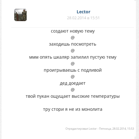
Lector
28.02.2014 в 15:51
создают новую тему
@
заходишь посмотреть
@
ммм опять шкаляр запилил пустую тему
@
проигрываешь с подливой
@
дед доедает
@
твой пукан ощущает высокие температуры
тру стори я не из монолита
Отредактировал
Lector
-
Пятница, 28.02.2014, 15:53