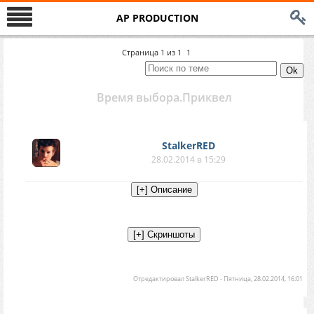
AP PRODUCTION
Страница
1
из
1
1
Время выбора.Приквел
StalkerRED
28.02.2014 в 15:29
Отредактировал
StalkerRED
-
Пятница, 28.02.2014, 16:01