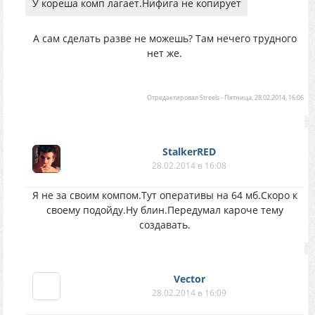
У кореша комп лагает.Нифига не копирует
А сам сделать разве не можешь? Там нечего трудного
нет же.
Отредактировал
Streels
-
Пятница, 28.02.2014, 16:06
StalkerRED
28.02.2014 в 16:08
Я не за своим компом.Тут оперативы на 64 мб.Скоро к
своему подойду.Ну блин.Передумал кароче тему
создавать.
Vector
28.02.2014 в 16:09