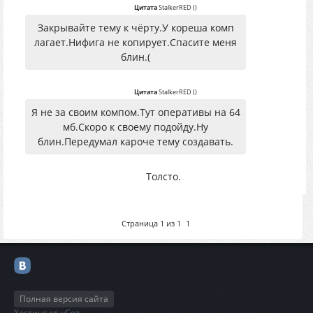
Цитата
StalkerRED
(
)
Закрывайте тему к чёрту.У кореша комп
лагает.Нифига не копирует.Спасите меня
блин.(
Цитата
StalkerRED
(
)
Я не за своим компом.Тут оперативы на 64
мб.Скоро к своему подойду.Ну
блин.Передумал кароче тему создавать.
Толсто.
Страница
1
из
1
1
Полная версия сайта
Хостинг от
uCoz