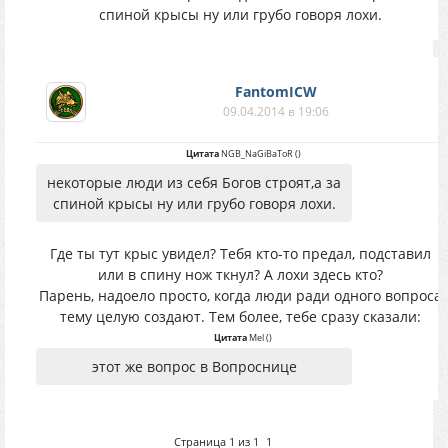
спиной крысы ну или грубо говоря лохи.
FantomICW
09.04.2014 в 19:06
Цитата
NGB_NaGiBaToR
(
)
некоторые люди из себя Богов строят,а за
спиной крысы ну или грубо говоря лохи.
Где ты тут крыс увидел? Тебя кто-то предал, подставил
или в спину нож ткнул? А лохи здесь кто?
Парень, надоело просто, когда люди ради одного вопроса
тему целую создают. Тем более, тебе сразу сказали:
Цитата
Mel
(
)
этот же вопрос в Вопроснице
Страница
1
из
1
1