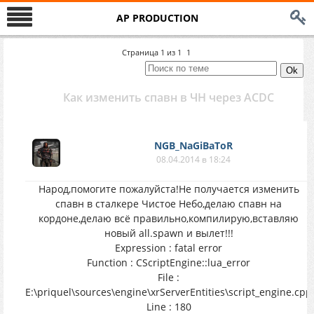
AP PRODUCTION
Страница
1
из
1
1
Как изменить спавн в ЧН через ACDC
NGB_NaGiBaToR
08.04.2014 в 18:24
Народ,помогите пожалуйста!Не получается изменить
спавн в сталкере Чистое Небо,делаю спавн на
кордоне,делаю всё правильно,компилирую,вставляю
новый all.spawn и вылет!!!
Expression : fatal error
Function : CScriptEngine::lua_error
File :
E:\priquel\sources\engine\xrServerEntities\script_engine.cpp
Line : 180