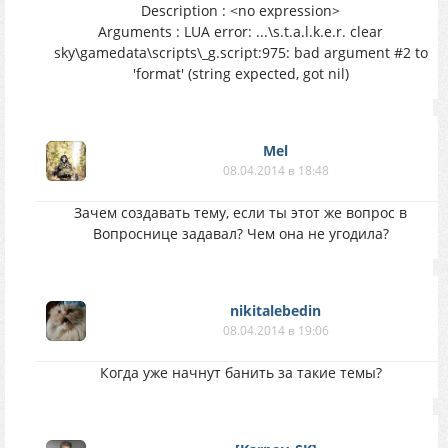
Description : <no expression>
Arguments : LUA error: ...\s.t.a.l.k.e.r. clear
sky\gamedata\scripts\_g.script:975: bad argument #2 to
'format' (string expected, got nil)
Mel
08.04.2014 в 18:48
Зачем создавать тему, если ты этот же вопрос в
Вопроснице задавал? Чем она не угодила?
nikitalebedin
08.04.2014 в 19:06
Когда уже начнут банить за такие темы?