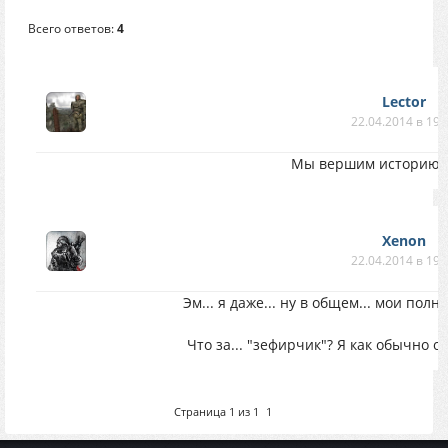
Всего ответов:
4
Lector
22.04.2014 в 19:
Мы вершим историю!!
Xenon
22.04.2014 в 19:
Эм... я даже... ну в общем... мои полно
Что за... "зефирчик"? Я как обычно о
Страница
1
из
1
1