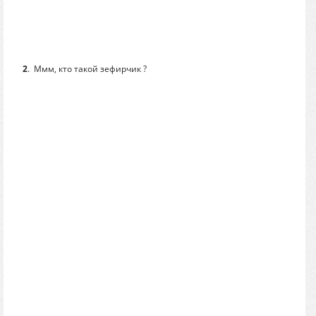
2
.
Ммм, кто такой зефирчик ?