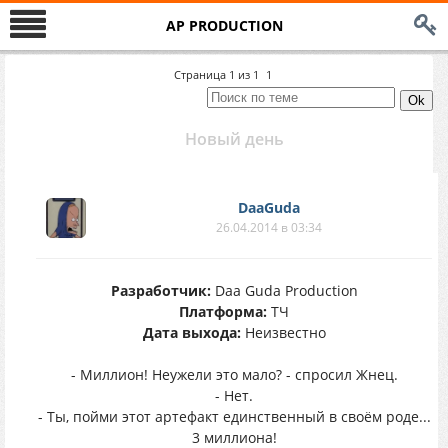
AP PRODUCTION
Страница
1
из
1
1
Новый день
DaaGuda
26.04.2014 в 03:34
Разработчик:
Daa Guda Production
Платформа:
ТЧ
Дата выхода:
Неизвестно
- Миллион! Неужели это мало? - спросил Жнец.
- Нет.
- Ты, пойми этот артефакт единственный в своём роде...
3 миллиона!