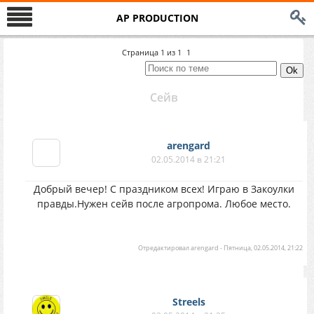
AP PRODUCTION
Страница
1
из
1
1
Сейв
arengard
02.05.2014 в 21:21
Добрый вечер! С праздником всех! Играю в Закоулки
правды.Нужен сейв после агропрома. Любое место.
Отредактировал
arengard
-
Пятница, 02.05.2014, 21:22
Streels