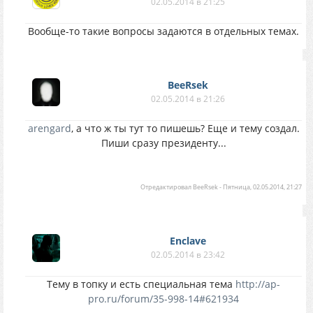
02.05.2014 в 21:25
Вообще-то такие вопросы задаются в отдельных темах.
BeeRsek
02.05.2014 в 21:26
arengard
, а что ж ты тут то пишешь? Еще и тему создал.
Пиши сразу президенту...
Отредактировал
BeeRsek
-
Пятница, 02.05.2014, 21:27
Enclave
02.05.2014 в 23:42
Тему в топку и есть специальная тема
http://ap-
pro.ru/forum/35-998-14#621934