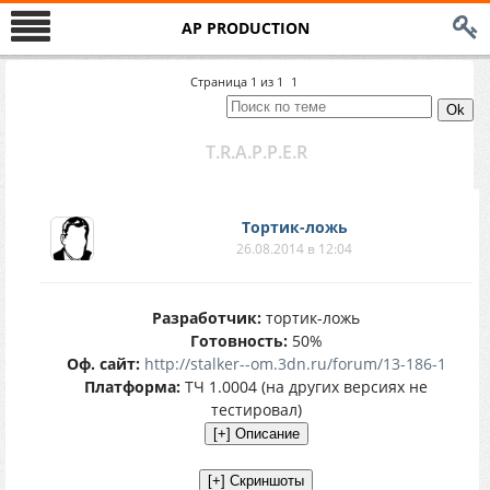
AP PRODUCTION
Страница
1
из
1
1
T.R.A.P.P.E.R
Тортик-ложь
26.08.2014 в 12:04
Разработчик:
тортик-ложь
Готовность:
50%
Оф. сайт:
http://stalker--om.3dn.ru/forum/13-186-1
Платформа:
ТЧ 1.0004 (на других версиях не
тестировал)