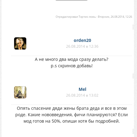
Отредактировал
Тортик-ложь
-
Вторник, 26.08.2014, 12:26
orden20
26.08.2014 в 12:36
А не много два мода сразу делать?
p.s скринов добавь!
Mel
26.08.2014 в 13:02
Опять спасение дяди жены брата деда и все в этом
роде. Какие нововведения, фичи планируются? Если
мод готов на 50%, опиши хотя бы подробней.