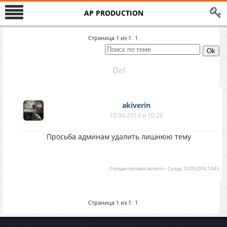
AP PRODUCTION
Страница
1
из
1
1
Del
akiverin
10.09.2014 в 10:26
Просьба админам удалить лишнюю тему
Отредактировал
akiverin
-
Среда, 10.09.2014, 10:43
Страница
1
из
1
1