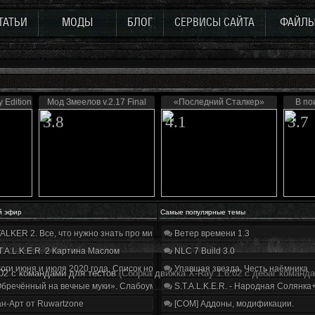
ТАТЬИ
МОДЫ
БЛОГ
СЕРВИСЫ САЙТА
ФАЙЛ
 Edition
Мод Змеелов v.2.17 Final
«Последний Сталкер»
В по
3.8
4.1
3.7
й эфир
Самые популярные темы
ALKER 2. Все, что нужно знать про мир, геймплей и сюжет | Разбор трейлера
Ветер времени 1.3
T.A.L.K.E.R. 2 Картина Маслом
NLC 7 Build 3.0
оги июня и июля 2020 года. Список нововведений
Упавшая звезда. Честь наёмника
.02 с командами для тестов
(Сборка движка X-Ray 1.6.02 с дебаг команд
бречённый на вечные муки». Слабоумие и отвага
S.T.A.L.K.E.R. - Народная Солянка
н-Арт от Ruwartzone
[COM] Аддоны, модификации.