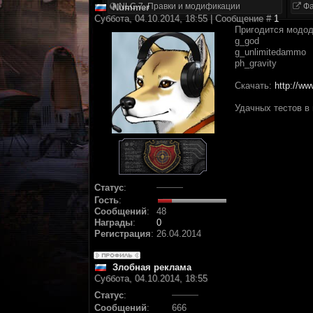
NLC 7. Правки и модификации
Фа
Nummer
Суббота, 04.10.2014, 18:55 | Сообщение #
1
Пригодится мододе
g_god
g_unlimitedammo
ph_gravity
Скачать:
http://w
Удачных тестов в
Статус
:
Гость
:
Сообщений
:
48
Награды
:
0
Регистрация
:
26.04.2014
Злобная реклама
Суббота, 04.10.2014, 18:55
Статус
:
Сообщений
:
666