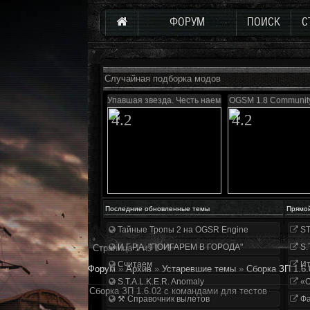
ФОРУМ
ПОИСК
С
Случайная подборка модов
Упавшая звезда. Честь наемника
OGSM 1.8 Community
4.2
4.2
Последние обновленные темы
Прямо
Тайные Тропы 2 на OGSR Engine
ST
И.Г.Р.А. "ПОИГАРЕМ В ГОРОДА"
S.
Страница
1
из
1
1
Считаем
Ит
Форум
»
Архив
»
Устаревшие темы
»
Сборка ЗП 1.6
S.T.A.L.K.E.R. Anomaly
«О
Сборка ЗП 1.6.02 с командами для тестов
⚒ Справочник вылетов
Фа