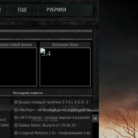
Ы
ЕЩЕ
РУБРИКИ
исках новой жизни
Большая Зона
3.4
Последние новости
Вышел первый трейлер S.T.A.L.K.E.R. 2
«Выбор» - четвертый отчет о разработке!
Архив - только для чтения
«SFZ Project» - полная версия в разработке!
ами)
+DMX 1.3.5.ООП.МА.К.
Stalker News. Выпуск от 29.06.20
«Legend Returns 1.0» - Информация о моде за июнь 2020