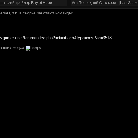
натский трейлер Ray of Hope
«Последний Сталкер» - [Last Stalke
лам, т.к. в сборке работают команды:
ww.gameru.net/forum/index.php?act=attach&type=post&id=3518
 ваших модах