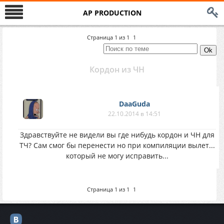
AP PRODUCTION
Страница
1
из
1
1
Кордон из ЧН
DaaGuda
22.10.2014 в 14:51
Здравствуйте не видели вы где нибудь кордон и ЧН для
ТЧ? Сам смог бы перенести но при компиляции вылет...
который не могу исправить...
Страница
1
из
1
1