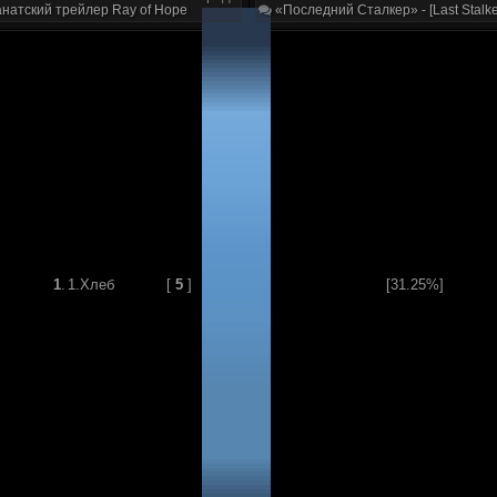
натский трейлер Ray of Hope
«Последний Сталкер» - [Last Stalke
1
.
1.Хлеб
[
5
]
[31.25%]