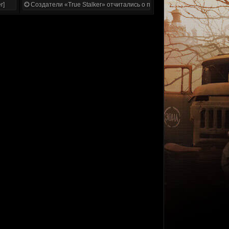
r]
Создатели «True Stalker» отчитались о проделанной работе