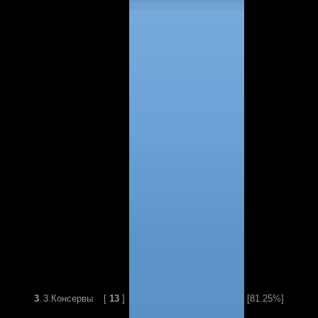
3
.
3.Консервы
[
13
]
[81.25%]