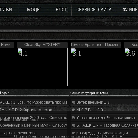
ТАТЬИ
МОДЫ
БЛОГ
СЕРВИСЫ САЙТА
ФАЙЛ
 С Нами
Clear Sky: MYSTERY
Тёмное Братство – Проклятые Зоной
Бое
4.1
3.1
3.6
й эфир
Самые популярные темы
ALKER 2. Все, что нужно знать про мир, геймплей и сюжет | Разбор трейлера
Ветер времени 1.3
T.A.L.K.E.R. 2 Картина Маслом
NLC 7 Build 3.0
оги июня и июля 2020 года. Список нововведений
Упавшая звезда. Честь наёмника
(Ваша любимая еда)
бречённый на вечные муки». Слабоумие и отвага
S.T.A.L.K.E.R. - Народная Солянка
н-Арт от Ruwartzone
[COM] Аддоны, модификации.
Что вы больше всего предпочитаете есть в S.T.A.L.K.E.R.