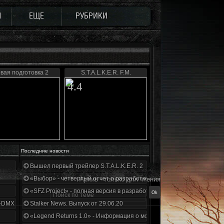
Ы
ЕЩЕ
РУБРИКИ
вая подготовка 2
S.T.A.L.K.E.R. F.M.
4.4
Последние новости
Вышел первый трейлер S.T.A.L.K.E.R. 2
«Выбор» - четвертый отчет о разработке!
Архив - только для чтения
«SFZ Project» - полная версия в разработке!
+DMX 1.3.5.ООП.МА.К.
Stalker News. Выпуск от 29.06.20
«Legend Returns 1.0» - Информация о моде за июнь 2020