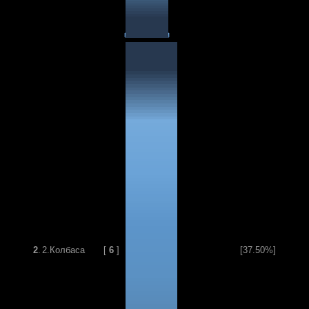
2
.
2.Колбаса
[
6
]
[37.50%]