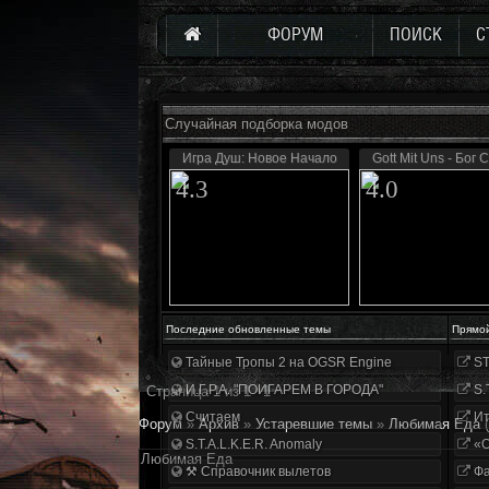
ФОРУМ
ПОИСК
С
Случайная подборка модов
Игра Душ: Новое Начало
Gott Mit Uns - Бог
4.3
4.0
Последние обновленные темы
Прямо
Тайные Тропы 2 на OGSR Engine
ST
И.Г.Р.А. "ПОИГАРЕМ В ГОРОДА"
S.
Страница
1
из
1
1
Считаем
Ит
Форум
»
Архив
»
Устаревшие темы
»
Любимая Еда
S.T.A.L.K.E.R. Anomaly
«О
Любимая Еда
⚒ Справочник вылетов
Фа