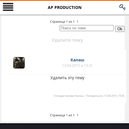
AP PRODUCTION
Страница
1
из
1
1
Удалите тему
Калаш
13.04.2015 в 13:31
Удалить эту тему
Отредактировал
Калаш
-
Понедельник, 13.04.2015, 19:36
Страница
1
из
1
1