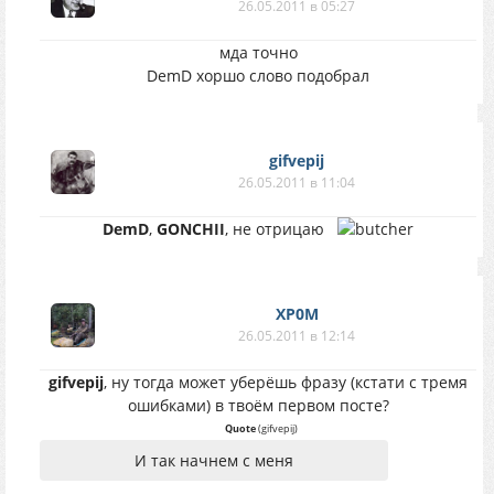
26.05.2011 в 05:27
мда точно
DemD хоршо слово подобрал
gifvepij
26.05.2011 в 11:04
DemD
,
GONCHII
, не отрицаю
XP0M
26.05.2011 в 12:14
gifvepij
, ну тогда может уберёшь фразу (кстати с тремя
ошибками) в твоём первом посте?
Quote
(
gifvepij
)
И так начнем с меня