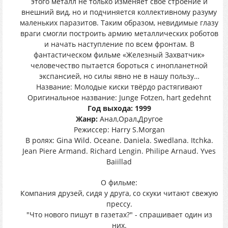
этого металл не только изменяет свое строение и
внешний вид, но и подчиняется коллективному разуму
маленьких паразитов. Таким образом, невидимые глазу
враги смогли построить армию металлических роботов
и начать наступление по всем фронтам. В
фантастическом фильме «Железный Захватчик»
человечество пытается бороться с инопланетной
экспансией, но силы явно не в нашу пользу…
Название: Молодые киски твёрдо растягивают
Оригинальное название: Junge Fotzen, hart gedehnt
Год выхода: 1999
Жанр:
Анал,Орал,Другое
Режиссер: Harry S.Morgan
В ролях: Gina Wild. Oceane. Daniela. Swedlana. Itchka.
Jean Piere Armand. Richard Lengin. Philipe Arnaud. Yves
Baiillad
О фильме:
Компания друзей, сидя у друга, со скуки читают свежую
прессу.
"Что нового пишут в газетах?" - спрашивает один из
них.