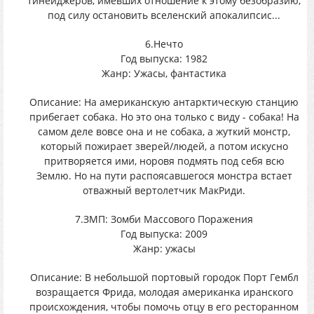
тинейджеров, имевших отношение к этому безобразию,
под силу остановить вселенский апокалипсис...
6.Нечто
Год выпуска: 1982
Жанр: Ужасы, фантастика
Описание: На американскую антарктическую станцию
прибегает собака. Но это она только с виду - собака! На
самом деле вовсе она и не собака, а жуткий монстр,
который пожирает зверей/людей, а потом искусно
притворяется ими, норовя подмять под себя всю
Землю. Но на пути распоясавшегося монстра встает
отважный вертолетчик МакРиди.
7.ЗМП: Зомби Массового Поражения
Год выпуска: 2009
Жанр: ужасы
Описание: В небольшой портовый городок Порт Гембл
возращается Фрида, молодая американка иранского
происхождения, чтобы помочь отцу в его ресторанном