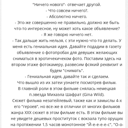
"Ничего нового"- отвечает другой.
- Что совсем ничего?.
- Абсолютно ничего.
- Это-же совершенно не правильно, должно же быть
что-то интересное, ну может хоть какое объявление?
- Я же говорю ничего нет.
- Так дальше жить нельзя, с эти нужно что-то делать. У
меня есть гениальная идея. Давайте подадим в газету
объявление о фотопробах для девушек желающих
сниматься в эротичекичеком фото. Поставим здесь на
втором этаже фотокамеру, развесим фсякий реквизит и
будем "снимать".
- Гениальная идея, давайте так и сделаем.
Что вышло из их затеи узнаете посмотрев фильм.
В главной роли в этом фильме снялась немецкая
п.звезда Михаэла Шафрат (Gina Wild).
Сюжет фильма незатейлевый, также как и замыслы 4-х
его "героев", но все-же в отличии от многих фильмов
жанра ХХХ сюжет в этом фильме есть. В этом фильме вы
не увидете дешевых проституток с вокзала тупо орущих
на протяжении 1,5 часов монотонное "Й-е-е-е-е-с", "О-о-