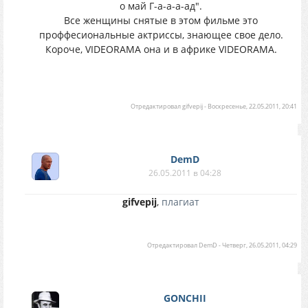
о май Г-а-а-а-ад".
Все женщины снятые в этом фильме это
проффесиональные актриссы, знающее свое дело.
Короче, VIDEORAMA она и в африке VIDEORAMA.
Отредактировал
gifvepij
-
Воскресенье, 22.05.2011, 20:41
DemD
26.05.2011 в 04:28
gifvepij
,
плагиат
Отредактировал
DemD
-
Четверг, 26.05.2011, 04:29
GONCHII