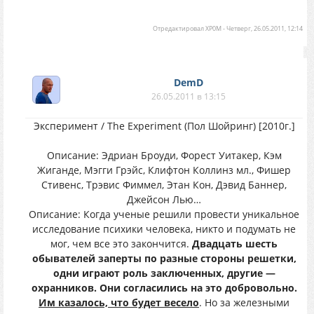
Отредактировал
XP0M
-
Четверг, 26.05.2011, 12:14
DemD
26.05.2011 в 13:15
Эксперимент / The Experiment (Пол Шойринг) [2010г.]
Описание: Эдриан Броуди, Форест Уитакер, Кэм
Жиганде, Мэгги Грэйс, Клифтон Коллинз мл., Фишер
Стивенс, Трэвис Фиммел, Этан Кон, Дэвид Баннер,
Джейсон Лью…
Описание: Когда ученые решили провести уникальное
исследование психики человека, никто и подумать не
мог, чем все это закончится.
Двадцать шесть
обывателей заперты по разные стороны решетки,
одни играют роль заключенных, другие —
охранников. Они согласились на это добровольно.
Им казалось, что будет весело
. Но за железными