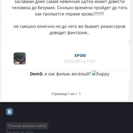
засовами даже самая невинная шутка может довести
человека до безумия. Сколько времени пройдет до того,
как прольется первая кровь??????
не смешно конечно но до чего же бывает режиссеров
доводит фантазия..
XP0M
26.05.2011 в 17:01
DemD
, и как фильм, весёлый?
Страница
1
из
1
1
Полная версия сайта
Хостинг от
uCoz