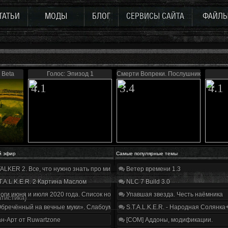
ТАТЬИ
МОДЫ
БЛОГ
СЕРВИСЫ САЙТА
ФАЙЛ
 Beta
Голос: Эпизод 1
Смерти Вопреки. Послушник
4.1
3.4
4.1
й эфир
Самые популярные темы
ALKER 2. Все, что нужно знать про мир, геймплей и сюжет | Разбор трейлера
Ветер времени 1.3
T.A.L.K.E.R. 2 Картина Маслом
NLC 7 Build 3.0
оги июня и июля 2020 года. Список нововведений
Упавшая звезда. Честь наёмника
атистика)
бречённый на вечные муки». Слабоумие и отвага
S.T.A.L.K.E.R. - Народная Солянка
н-Арт от Ruwartzone
[COM] Аддоны, модификации.