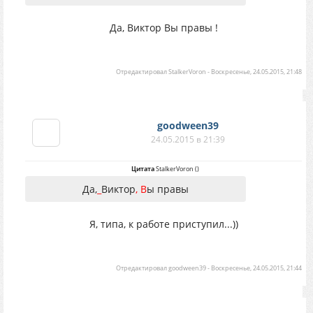
Да, Виктор Вы правы !
Отредактировал
StalkerVoron
-
Воскресенье, 24.05.2015, 21:48
goodween39
24.05.2015 в 21:39
Цитата
StalkerVoron
(
)
Да,
_
Виктор
, В
ы правы
Я, типа, к работе приступил...))
Отредактировал
goodween39
-
Воскресенье, 24.05.2015, 21:44