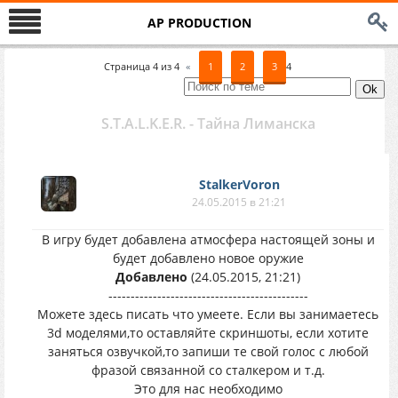
AP PRODUCTION
Страница
4
из
4
«
1
2
3
4
S.T.A.L.K.E.R. - Тайна Лиманска
StalkerVoron
24.05.2015 в 21:21
В игру будет добавлена атмосфера настоящей зоны и
будет добавлено новое оружие
Добавлено
(24.05.2015, 21:21)
---------------------------------------------
Можете здесь писать что умеете. Если вы занимаетесь
3d моделями,то оставляйте скриншоты, если хотите
заняться озвучкой,то запиши те свой голос с любой
фразой связанной со сталкером и т.д.
Это для нас необходимо