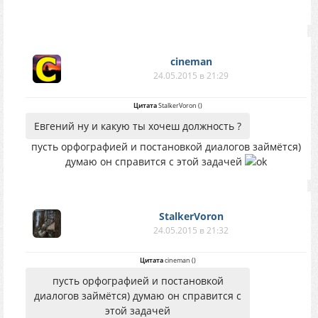
cineman
24.05.2015 в 21:29
Цитата
StalkerVoron
(
)
Евгений ну и какую ты хочеш должность ?
пусть орфографией и постановкой диалогов займётся)
думаю он справится с этой задачей
StalkerVoron
24.05.2015 в 21:32
Цитата
cineman
(
)
пусть орфографией и постановкой
диалогов займётся) думаю он справится с
этой задачей