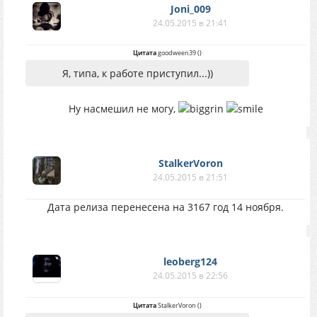
Joni_009
24.05.2015 в 21:41
Цитата
goodween39
(
)
Я, типа, к работе приступил...))
Ну насмешил не могу,
StalkerVoron
24.05.2015 в 21:51
Дата релиза перенесена на 3167 год 14 ноября.
leoberg124
24.05.2015 в 22:56
Цитата
StalkerVoron
(
)