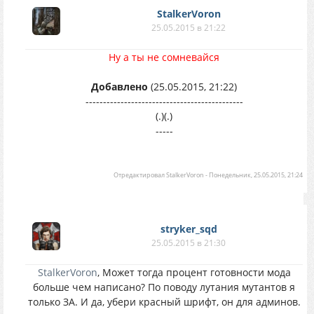
StalkerVoron
25.05.2015 в 21:22
Ну а ты не сомневайся
Добавлено
(25.05.2015, 21:22)
---------------------------------------------
(.)(.)
-----
Отредактировал
StalkerVoron
-
Понедельник, 25.05.2015, 21:24
stryker_sqd
25.05.2015 в 21:30
StalkerVoron
, Может тогда процент готовности мода
больше чем написано? По поводу лутания мутантов я
только ЗА. И да, убери красный шрифт, он для админов.