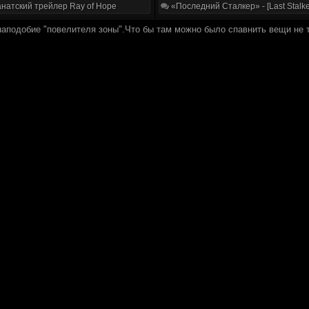
натский трейлер Ray of Hope
«Последний Сталкер» - [Last Stalke
наподобие "повелителя зоны".Что бы там можно было спавнить вещи не т