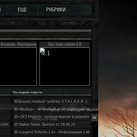
Ы
ЕЩЕ
РУБРИКИ
 Вопреки. Послушник
Soc Style Addon 2.0
4.1
Последние новости
Вышел первый трейлер S.T.A.L.K.E.R. 2
«Выбор» - четвертый отчет о разработке!
Архив - только для чтения
«SFZ Project» - полная версия в разработке!
+DMX 1.3.5.ООП.МА.К.
Stalker News. Выпуск от 29.06.20
«Legend Returns 1.0» - Информация о моде за июнь 2020