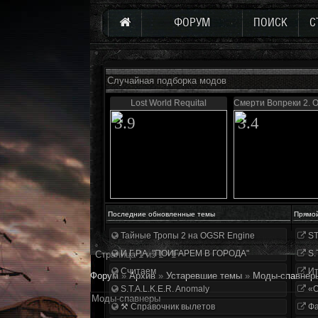
ФОРУМ
ПОИСК
С
Случайная подборка модов
Lost World Requital
Смерти Вопреки 2. 
3.9
3.4
Последние обновленные темы
Прямо
Тайные Тропы 2 на OGSR Engine
ST
И.Г.Р.А. "ПОИГАРЕМ В ГОРОДА"
S.
Страница
1
из
1
1
Считаем
Ит
Форум
»
Архив
»
Устаревшие темы
»
Моды-спавнер
S.T.A.L.K.E.R. Anomaly
«О
Моды-спавнеры
⚒ Справочник вылетов
Фа