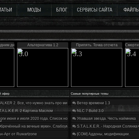
ТАТЬИ
МОДЫ
БЛОГ
СЕРВИСЫ САЙТА
ФАЙЛ
Одним днем живу
Альтернатива 1.2
Припять. Точка отсчета
Смерти
3.0
3.3
3.4
й эфир
Самые популярные темы
ALKER 2. Все, что нужно знать про мир, геймплей и сюжет | Разбор трейлера
Ветер времени 1.3
T.A.L.K.E.R. 2 Картина Маслом
NLC 7 Build 3.0
оги июня и июля 2020 года. Список нововведений
Упавшая звезда. Честь наёмника
ы
бречённый на вечные муки». Слабоумие и отвага
S.T.A.L.K.E.R. - Народная Солянка
н-Арт от Ruwartzone
[COM] Аддоны, модификации.