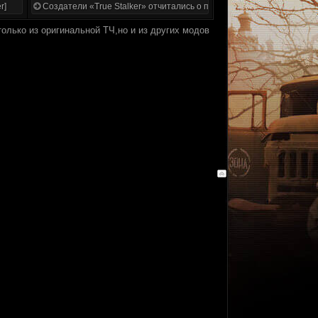
r]
Создатели «True Stalker» отчитались о проделанной работе
олько из оригинальной ТЧ,но и из других модов