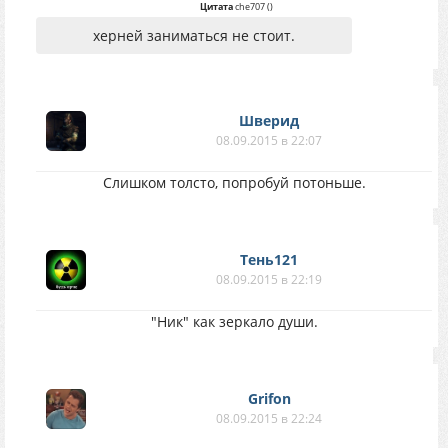
Цитата
che707
(
)
херней заниматься не стоит.
Шверид
08.09.2015 в 22:07
Слишком толсто, попробуй потоньше.
Тень121
08.09.2015 в 22:19
"Ник" как зеркало души.
Grifon
08.09.2015 в 22:24