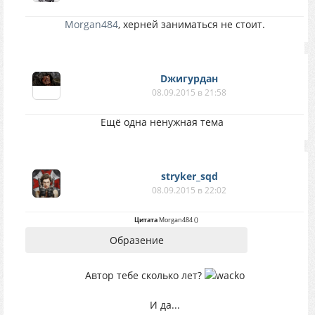
Morgan484
, херней заниматься не стоит.
Dжигурдан
08.09.2015 в 21:58
Ещё одна ненужная тема
stryker_sqd
08.09.2015 в 22:02
Цитата
Morgan484
(
)
Образение
Автор тебе сколько лет?
И да...