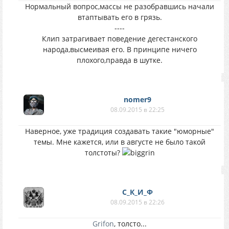
Нормальный вопрос,массы не разобравшись начали
втаптывать его в грязь.
----
Клип затрагивает поведение дегестанского
народа,высмеивая его. В принципе ничего
плохого,правда в шутке.
nomer9
08.09.2015 в 22:25
Наверное, уже традиция создавать такие "юморные"
темы. Мне кажется, или в августе не было такой
толстоты?
С_К_И_Ф
08.09.2015 в 22:26
Grifon
, толсто...