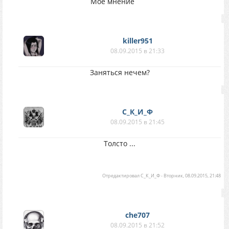
Мое мнение
killer951
08.09.2015 в 21:33
Заняться нечем?
С_К_И_Ф
08.09.2015 в 21:45
Толсто ...
Отредактировал
С_К_И_Ф
-
Вторник, 08.09.2015, 21:48
che707
08.09.2015 в 21:52