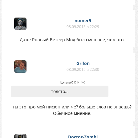
nomer9
08.09.2015 в 22:29
Даже Ржавый Бетеер Мод был смешнее, чем это.
Grifon
08.09.2015 в 22:30
Цитата
С_К_И_Ф
(
)
толсто...
ты это про мой писюн или че? больше слов не знаешь?
Обычное мнение.
Doctor-Zombi