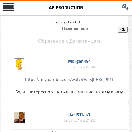
AP PRODUCTION
Страница
1
из
1
1
Образение к Дагестанцам
Morgan484
08.09.2015 в 21:24
https://m.youtube.com/watch?v=5JhH3eJPR1I
Будит нитересно узнать ваше мнение по этму клипу
dasISTfakT
08.09.2015 в 21:32