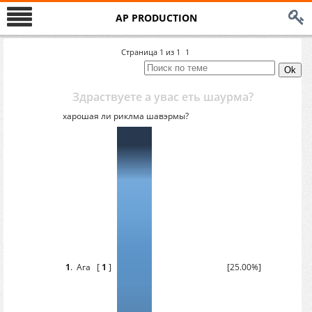
AP PRODUCTION
Страница
1
из
1
1
Здраствуете а увас еть шаурма?
харошая ли риклма шавэрмы?
1
.
Ага
[
1
]
[25.00%]