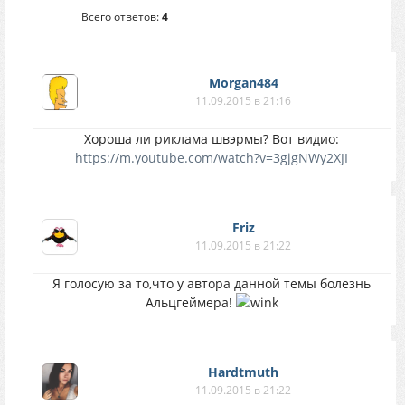
Всего ответов:
4
Morgan484
11.09.2015 в 21:16
Хороша ли риклама швэрмы? Вот видио:
https://m.youtube.com/watch?v=3gjgNWy2XJI
Friz
11.09.2015 в 21:22
Я голосую за то,что у автора данной темы болезнь
Альцгеймера!
Hardtmuth
11.09.2015 в 21:22