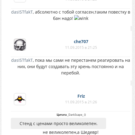
dasISTfakT
, абсолютно с тобой согласен,таким повестку в
бан надо!
che707
11.09.2015 в 21:25
dasISTfakT
, пока мы сами не перестанем реагировать на
них, они будут создавать эту хрень постоянно и на
перебой.
Friz
11.09.2015 в 21:26
Цитата
_DarkScape_
(
)
Стенд с ценами просто великолепен.
не великолепен,а Шедевр!