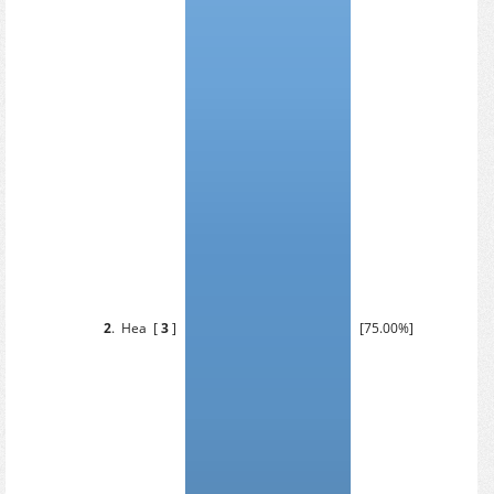
2
.
Неа
[
3
]
[75.00%]