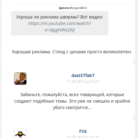
Цитата
Morgan484
(
)
Хороша ли риклама швэрмы? Вот видио:
https://m.youtube.com/watch?
v=3gjgNWy2XJI
Хорошая реклама. Стенд с ценами просто великолепен.
dasISTfakT
11.09.2015 в 21:23
Забаньте, пожалуйста, всех товарищей, которые
создают подобные темы. Это уже не смешно и крайне
убого смотрится...
Friz
11.09.2015 в 21:25