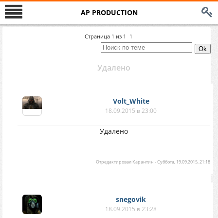
AP PRODUCTION
Страница
1
из
1
1
Удалено
Volt_White
18.09.2015 в 23:00
Удалено
Отредактировал
Карантин
-
Суббота, 19.09.2015, 21:18
snegovik
18.09.2015 в 23:28