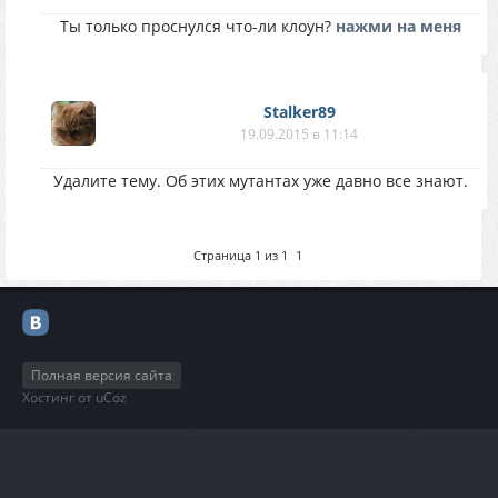
Ты только проснулся что-ли клоун?
нажми на меня
Stalker89
19.09.2015 в 11:14
Удалите тему. Об этих мутантах уже давно все знают.
Страница
1
из
1
1
Полная версия сайта
Хостинг от
uCoz