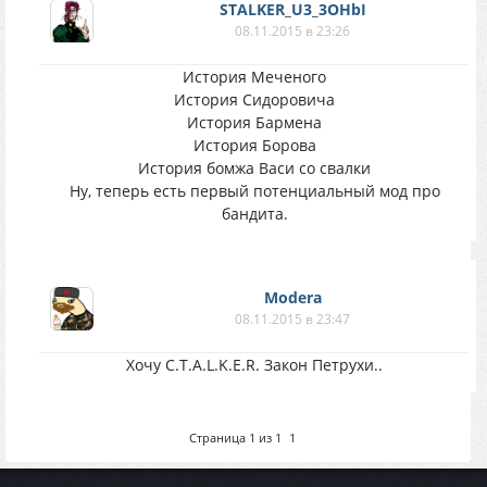
STALKER_U3_3OHbI
08.11.2015 в 23:26
История Меченого
История Сидоровича
История Бармена
История Борова
История бомжа Васи со свалки
Ну, теперь есть первый потенциальный мод про
бандита.
Modera
08.11.2015 в 23:47
Хочу C.T.A.L.K.E.R. Закон Петрухи..
Страница
1
из
1
1