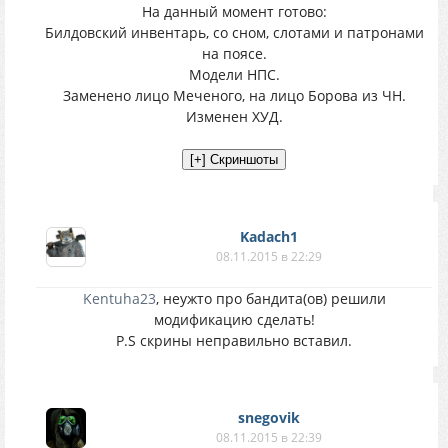
На данный момент готово:
Билдовский инвентарь, со сном, слотами и патронами
на поясе.
Модели НПС.
Заменено лицо Меченого, на лицо Борова из ЧН.
Изменен ХУД.
Kadach1
08.11.2015 в 22:29
Kentuha23
, неужто про бандита(ов) решили
модификацию сделать!
P.S скрины неправильно вставил.
snegovik
08.11.2015 в 22:39