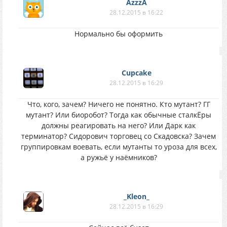
AzzzA
28.12.2015 в 16:22
Нормально бы оформить
Cupcake
28.12.2015 в 16:29
Что, кого, зачем? Ничего не понятно. Кто мутант? ГГ
мутант? Или биоробот? Тогда как обычные сталкЁры
должны реагировать на него? Или Дарк как
терминатор? Сидорович торговец со Скадовска? Зачем
группировкам воевать, если мутанты то уроза для всех,
а ружьё у наёмников?
_Kleon_
28.12.2015 в 16:29