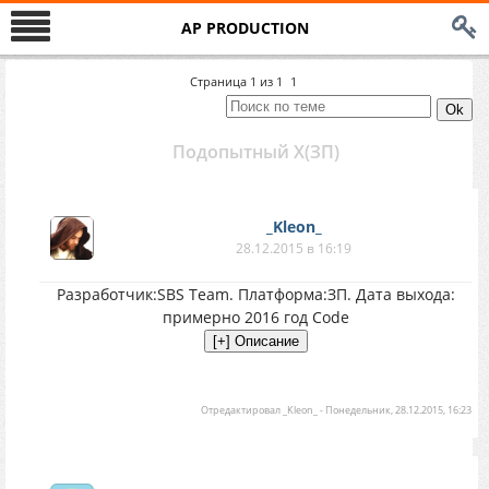
AP PRODUCTION
Страница
1
из
1
1
Подопытный X(ЗП)
_Kleon_
28.12.2015 в 16:19
Разработчик:SBS Team. Платформа:ЗП. Дата выхода:
примерно 2016 год Code
Отредактировал
_Kleon_
-
Понедельник, 28.12.2015, 16:23