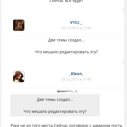
Сейчас всё будет
V1Cc__
28.12.2015 в 17:43
Две темы создал...
Что мешало редактировать эту?
_Kleon_
28.12.2015 в 17:45
Цитата
V1Cc__
(
)
Две темы создал...
Что мешало редактировать эту?
Руки не из того места.Сейчас поговорю с админом пусть