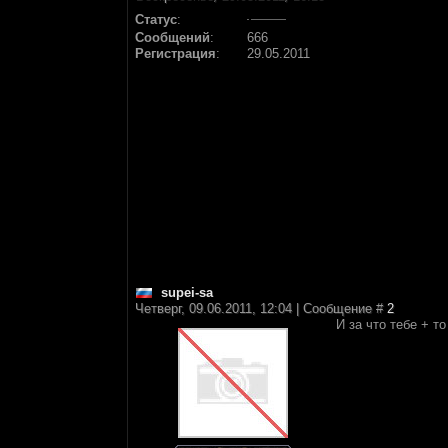
Статус
:
Сообщений
:
666
Регистрация
:
29.05.2011
supei-sa
Четверг, 09.06.2011, 12:04 | Сообщение #
2
И за что тебе + т