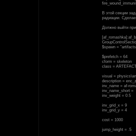
fire_wound_immuni
В этой секции за
радиации. Сделае
Должно выйти при
[af_romashka]:af_
GroupControlSecti
$spawn = "artifact
$prefetch = 64
cform = skeleton
class = ARTEFAC
visual = physics\an
description = enc_
inv_name = af-rom
inv_name_short =
inv_weight = 0.5
inv_grid_x = 9
inv_grid_y = 4
cost = 1000
jump_height = .5