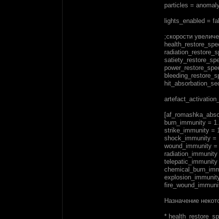
particles = anomaly
lights_enabled = fa
;скорости увелич
health_restore_spe
radiation_restore_
satiety_restore_sp
power_restore_spe
bleeding_restore_s
hit_absorbation_se
artefact_activation
[af_romashka_abso
burn_immunity = 
strike_immunity = 
shock_immunity = 
wound_immunity = 
radiation_immunity
telepatic_immunity
chemical_burn_imm
explosion_immunity
fire_wound_immuni
Назначение некот
* health_restore_