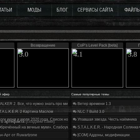
ТАТЬИ
МОДЫ
БЛОГ
СЕРВИСЫ САЙТА
ФАЙЛ
Возвращение
CoP’s Level Pack [beta]
П
3.0
4.1
3.8
й эфир
Самые популярные темы
ALKER 2. Все, что нужно знать про мир, геймплей и сюжет | Разбор трейлера
Ветер времени 1.3
T.A.L.K.E.R. 2 Картина Маслом
NLC 7 Build 3.0
оги июня и июля 2020 года. Список нововведений
Упавшая звезда. Честь наёмника
го артефакта
(создаем сами)
бречённый на вечные муки». Слабоумие и отвага
S.T.A.L.K.E.R. - Народная Солянка
н-Арт от Ruwartzone
[COM] Аддоны, модификации.