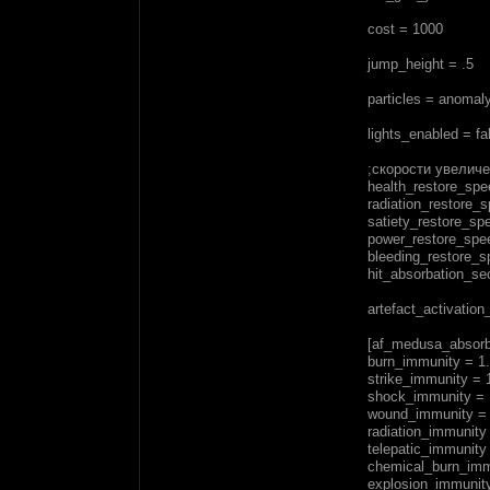
cost = 1000
jump_height = .5
particles = anomaly
lights_enabled = fa
;скорости увелич
health_restore_spe
radiation_restore_
satiety_restore_sp
power_restore_spe
bleeding_restore_s
hit_absorbation_s
artefact_activation
[af_medusa_absorb
burn_immunity = 
strike_immunity = 
shock_immunity = 
wound_immunity = 
radiation_immunity
telepatic_immunity
chemical_burn_imm
explosion_immunity