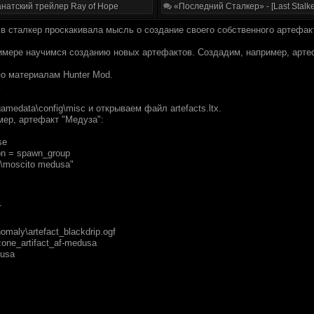
натский трейлер Ray of Hope
«Последний Сталкер» - [Last Stalke
 в сталкер проскакивала мысль о создание своего собственного артефак
имере научимся созданию новых артефактов. Создадим, например, арте
по материалам Hunter Mod.
amedata\config\misc и открываем файл artefacts.ltx.
мер, артефакт "Медуза":
se
on = spawn_group
s\moscito medusa"
T
omaly\artefact_blackdrip.ogf
zone_artifact_af-medusa
dusa