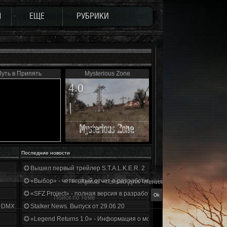
Ы
ЕЩЕ
РУБРИКИ
уть в Припять
Mysterious Zone
4.0
Последние новости
Вышел первый трейлер S.T.A.L.K.E.R. 2
«Выбор» - четвертый отчет о разработке!
Архив - только для чтения
«SFZ Project» - полная версия в разработке!
+DMX 1.3.5.ООП.МА.К.
Stalker News. Выпуск от 29.06.20
«Legend Returns 1.0» - Информация о моде за июнь 2020