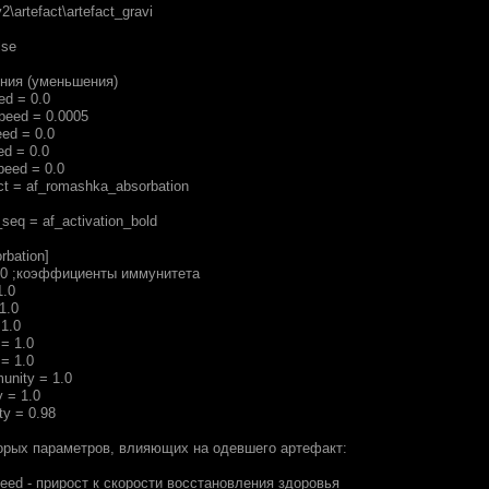
2\artefact\artefact_gravi
lse
ения (уменьшения)
ed = 0.0
speed = 0.0005
eed = 0.0
ed = 0.0
peed = 0.0
ct = af_romashka_absorbation
_seq = af_activation_bold
rbation]
1.0 ;коэффициенты иммунитета
1.0
1.0
1.0
 = 1.0
 = 1.0
unity = 1.0
 = 1.0
ty = 0.98
орых параметров, влияющих на одевшего артефакт:
speed - прирост к скорости восстановления здоровья