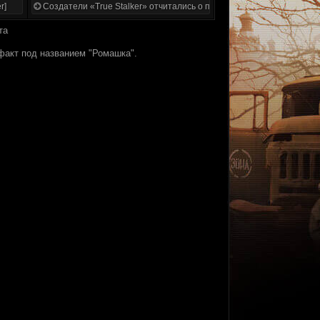
r]
Создатели «True Stalker» отчитались о проделанной работе
та
факт под названием "Ромашка".