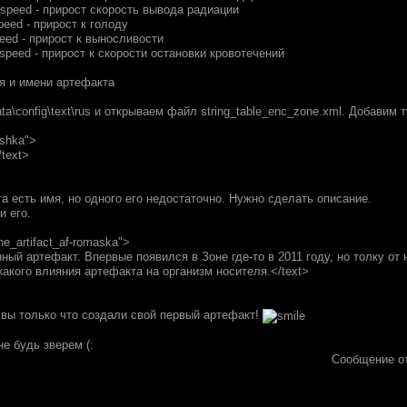
re_speed - прирост скорость вывода радиации
speed - прирост к голоду
peed - прирост к выносливости
e_speed - прирост к скорости остановки кровотечений
я и имени артефакта
a\config\text\rus и открываем файл string_table_enc_zone.xml. Добавим 
ashka">
text>
а есть имя, но одного его недостаточно. Нужно сделать описание.
и его.
ne_artifact_af-romaska">
ный артефакт. Впервые появился в Зоне где-то в 2011 году, но толку от 
акого влияния артефакта на организм носителя.</text>
 вы только что создали свой первый артефакт!
е будь зверем (:
Сообщение о