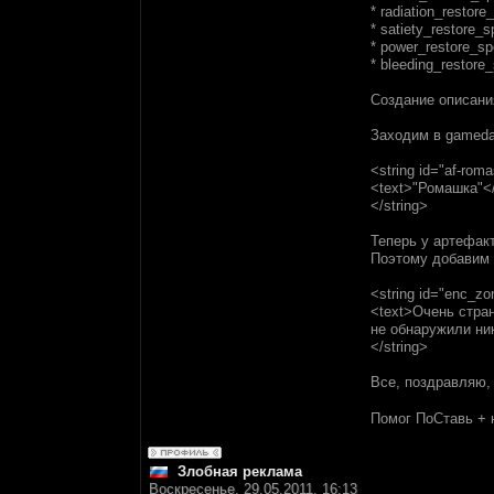
* radiation_resto
* satiety_restore_
* power_restore_s
* bleeding_restor
Создание описани
Заходим в gamedat
<string id="af-rom
<text>"Ромашка"</
</string>
Теперь у артефакт
Поэтому добавим 
<string id="enc_zo
<text>Очень стран
не обнаружили ник
</string>
Все, поздравляю,
Помог ПоСтавь + н
Злобная реклама
Воскресенье, 29.05.2011, 16:13