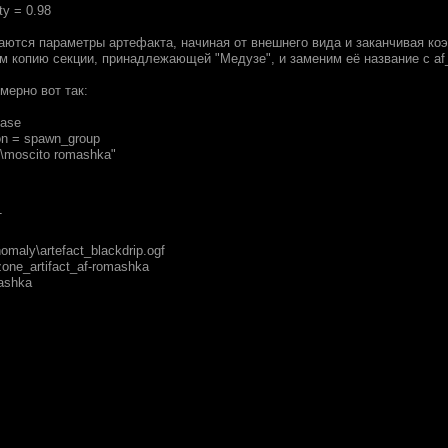
ty = 0.98
даются параметры артефакта, начиная от внешнего вида и заканчивая 
м копию секции, принадлежающей "Медузе", и заменим её название с af
мерно вот так:
base
on = spawn_group
s\moscito romashka"
T
omaly\artefact_blackdrip.ogf
zone_artifact_af-romashka
ashka