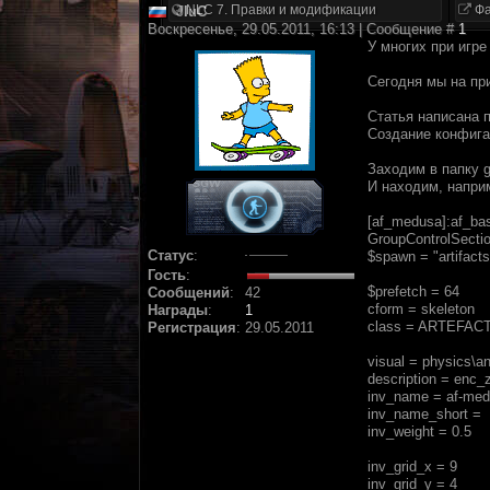
NLC 7. Правки и модификации
Фа
JIuC
Воскресенье, 29.05.2011, 16:13 | Сообщение #
1
У многих при игре
Сегодня мы на пр
Статья написана 
Создание конфига
Заходим в папку g
И находим, напри
[af_medusa]:af_ba
GroupControlSecti
Статус
:
$spawn = "artifact
Гость
:
$prefetch = 64
Сообщений
:
42
cform = skeleton
Награды
:
1
class = ARTEFAC
Регистрация
:
29.05.2011
visual = physics\an
description = enc_
inv_name = af-me
inv_name_short =
inv_weight = 0.5
inv_grid_x = 9
inv_grid_y = 4