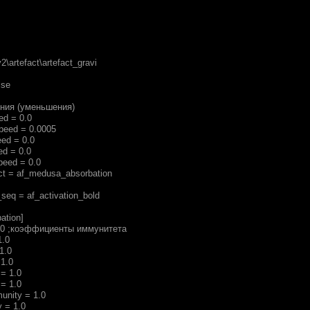
2\artefact\artefact_gravi
lse
ения (уменьшения)
ed = 0.0
speed = 0.0005
eed = 0.0
ed = 0.0
peed = 0.0
ect = af_medusa_absorbation
_seq = af_activation_bold
ation]
1.0 ;коэффициенты иммунитета
1.0
1.0
1.0
 = 1.0
 = 1.0
unity = 1.0
 = 1.0