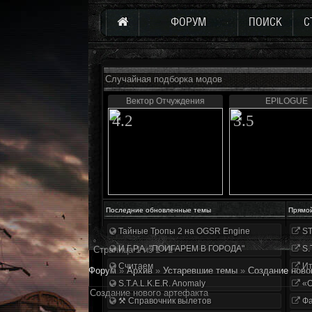
ФОРУМ
ПОИСК
С
Случайная подборка модов
Вектор Отчуждения
EPILOGUE
4.2
3.5
Последние обновленные темы
Прямо
Тайные Тропы 2 на OGSR Engine
ST
И.Г.Р.А. "ПОИГАРЕМ В ГОРОДА"
S.
Страница
1
из
1
1
Считаем
Ит
Форум
»
Архив
»
Устаревшие темы
»
Создание ново
S.T.A.L.K.E.R. Anomaly
«О
Создание нового артефакта
⚒ Справочник вылетов
Фа