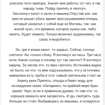
уносили тело прапора. Значит мне работы тут нет, и так
народу тьма. Пойду прилягу в «волгу».
Захлопнул капот и залез в машину.Опустив кое- как
кресло решил убить время прослушиванием плеера,
который захватил с собой еще из Москвы, так- как
жопой чуял, что времени, которое нужно как- либо
занять, будет немало. Только включил аудиокнижку, так
сразу и вырубился.
Эх, зря я вчера капот- то закрыл. Сейчас солнце
светило- бы только сбоку. Я взглянул на часы. Три часа
ночи. Какое солнце и почему тут так светло? Я взглянул
наружу. За лесом что- то ярко светило. Источника видно
не было, но что- то мне подсказывало, что у источника
наверняка есть труба и этот самый светильник стоит на
берегу реки Припять, откуда и берет воду для
охлаждения своих «батареек», по крайней мере брал
ранее. Черт, если я правильно думаю, то там что- то
хорошее рвануло или загорелось. И да, смотреть туда
больше не стоит. Выбравшись из машины, я огляделся.