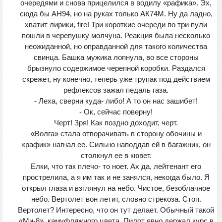
очередями и снова прицелился в водилу «рафика». Эх,
сюда бы АН94, но на руках только АК74М. Ну да ладно,
хватит лирики, fire! Три короткие очереди по три пули
пошли в черепушку молчуна. Реакция была несколько
неожиданной, но оправданной для такого количества
свинца. Башка мужика лопнула, во все стороны
брызнуло содержимое черепной коробки. Раздался
скрежет, ну конечно, теперь уже трупак под действием
рефлексов зажал педаль газа.
- Леха, сверни куда- либо! А то он нас зашибет!
- Ок, сейчас поверну!
Черт! Зря! Как поздно доходит, черт.
«Волга» стала отворачивать в сторону обочины и
«рафик» нагнал ее. Сильно наподдав ей в багажник, он
столкнул ее в кювет.
Елки, что так плечо- то ноет. Ах да, лейтенант его
прострелила, а я им так и не занялся, некогда было. Я
открыл глаза и взглянул на небо. Чистое, безоблачное
небо. Вертолет вон летит, словно стрекоза. Стоп.
Вертолет? Интересно, что он тут делает. Обычный такой
«Ми-8», камуфляжного цвета. Пилот явно держал курс в