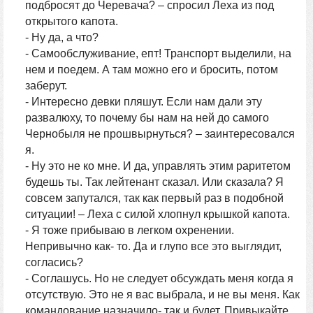
подбросят до Черевача? – спросил Леха из под
открытого капота.
- Ну да, а что?
- Самообслуживание, епт! Транспорт выделили, на
нем и поедем. А там можно его и бросить, потом
заберут.
- Интересно девки пляшут. Если нам дали эту
развалюху, то почему бы нам на ней до самого
Чернобыля не прошвырнуться? – заинтересовался
я.
- Ну это не ко мне. И да, управлять этим раритетом
будешь ты. Так лейтенант сказал. Или сказала? Я
совсем запутался, так как первый раз в подобной
ситуации! – Леха с силой хлопнул крышкой капота.
- Я тоже прибываю в легком охренении.
Непривычно как- то. Да и глупо все это выглядит,
согласись?
- Соглашусь. Но не следует обсуждать меня когда я
отсутствую. Это не я вас выбрала, и не вы меня. Как
командование назначило- так и будет. Привыкайте.