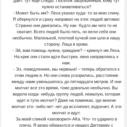
дает. Тут еще следы. Поселок заброшенный, кому тут
нужно останавливаться?
- Может быть им?- Леха указал куда- то за мою спину.
Я обернулся и сразу направил на этих людей автомат.
Странно они двигались. Ну как- будто им чего то не
хватает. Всего людей было пять, но вели себя они
необычно. Маленькой, плотной кучкой они шли в нашу
сторону. Лица в крови.
- Эй, вам помощь нужна, граждане? – крикнул им Леха.
На крик они стали идти быстрее, явно направляясь к
нам.
- Ээ, помедленнее, мы нервные! – теперь обратился к
этим людям я. Но они снова ускорились, расстояние
между нами уменьшилось до пятнадцати метров. И они
молчат все это время, тоже довольно необычно. Вы
видели когда- нибудь группу людей, немалую, которая
идет и тупо молчит? Даже на поминках, где многие
молчат кто- либо нет- нет да всхлипнет, вздохнет. А эти
молчат и идут.
За моей спиной «заговорил» АКа. Что- то ударило в
плечо. Я резко обернулся и увидел Дягтереву с