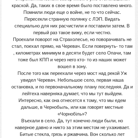
краской. Да, таких в свое время было поставлено много.
Помнили люди еще о войне, не то что сейчас.
Пересекли странную полянку с ЛЭП. Видать
специально для них расчистили и поставили затем. В
первый раз такое вижу, если честно.
Проехали поворот на Страхолесье, но поворачивать не
стал, поехал прямо, на Черевач. Если повернуть- то там
, километрах минимум в десяти будет село Опачи, там
тоже был КПП и через него кто- то из наших может
вошел в зону.
После того как переехали через мост над рекой Уж
увидел Черевач. Небольшое село, первая наша
остановка, и по первоначальному плану последняя. Да и
лейтеха наверняка думает, что мы тут выйдем.
Интересно, как она отнесется к тому, что мы едем
дальше, в Чернобыль, или как говорят местные
«Чорнобiль»?
Въехали в село. Да, тут конечно люди были, но
наверное давно и никто за этим местом не ухаживает.
Битые стекла, грязь и ржавчина. Вон сколько лет