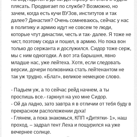
плясать. Продвигает по службе? Возможно, но
зачем, когда есть кучи ВУЗов, институтов и так
далее? Династия? Очень сомневаюсь, сейчас у нас
в политику и армию идут не совсем те люди,
которые чтут династии, честь и так- далее. Я тоже не
чист, поэтому сюда и пошел, в армию. Но пока вон
только до сержанта и дослужился. Сидор тоже серж,
мы с ним одногодки. А вот эта барышня, явно
младше нас, уже лейтеха. Хотя, если следовать
версии, дочери полковника стать лейтенантом не
так уж трудно. «Блат», великое немецкое слово.
- Падьем уж, а то сейчас рейд начнем, а ты
проспишь все.- гаркнул на ухо мне Сидор.
- Ой да ладно, зато завтра я в отличии от тебя буду в
прекрасном расположении духа!
- Глянем, а пока знакомься, КПП «Дитятки- 1», наш
проход. – задрал тент Леха и пощурился на уже
вечернее солнце.