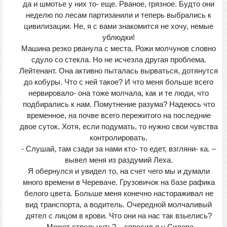
да и шмотье у них то- еще. Рваное, грязное. Будто они
неделю по лесам партизанили и теперь выбрались к
цивилизации. Не, я с вами знакомится не хочу, немые
ублюдки!
Машина резко рванула с места. Рожи молчунов словно
сдуло со стекла. Но не исчезла другая проблема.
Лейтенант. Она активно пыталась вырваться, дотянутся
до кобуры. Что с ней такое? И что меня больше всего
нервировало- она тоже молчала, как и те люди, что
подбирались к нам. Помутнение разума? Надеюсь что
временное, на почве всего пережитого на последние
двое суток. Хотя, если подумать, то нужно свои чувства
контролировать.
- Слушай, там сзади за нами кто- то едет, взгляни- ка. –
вывел меня из раздумий Леха.
Я обернулся и увидел то, на счет чего мы и думали
много времени в Череваче. Грузовичок на базе рафика
белого цвета. Больше меня конечно настораживал не
вид транспорта, а водитель. Очередной молчаливый
дятел с лицом в крови. Что они на нас так взьелись?