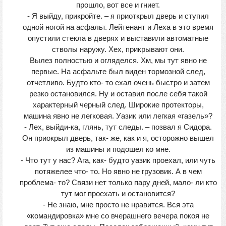
прошло, вот все и гниет.
- Я выйду, прикройте. – я приоткрыл дверь и ступил
одной ногой на асфальт. Лейтенант и Леха в это время
опустили стекла в дверях и выставили автоматные
стволы наружу. Хех, прикрывают они.
Вылез полностью и огляделся. Хм, мы тут явно не
первые. На асфальте был виден тормозной след,
отчетливо. Будто кто- то ехал очень быстро и затем
резко остановился. Ну и оставил после себя такой
характерный черный след. Широкие протекторы,
машина явно не легковая. Уазик или легкая «газель»?
- Лех, выйди-ка, глянь, тут следы. – позвал я Сидора.
Он приокрыл дверь, так- же, как и я, осторожно вышел
из машины и подошел ко мне.
- Что тут у нас? Ага, как- будто уазик проехал, или чуть
потяжелее что- то. Но явно не грузовик. А в чем
проблема- то? Связи нет только пару дней, мало- ли кто
тут мог проехать и остановится?
- Не знаю, мне просто не нравится. Вся эта
«командировка» мне со вчерашнего вечера покоя не