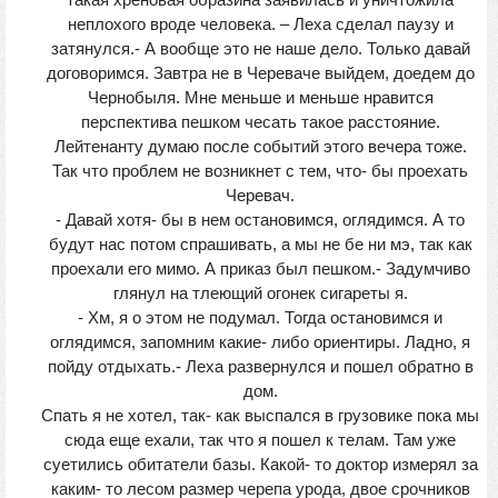
такая хреновая образина заявилась и уничтожила
неплохого вроде человека. – Леха сделал паузу и
затянулся.- А вообще это не наше дело. Только давай
договоримся. Завтра не в Череваче выйдем, доедем до
Чернобыля. Мне меньше и меньше нравится
перспектива пешком чесать такое расстояние.
Лейтенанту думаю после событий этого вечера тоже.
Так что проблем не возникнет с тем, что- бы проехать
Черевач.
- Давай хотя- бы в нем остановимся, оглядимся. А то
будут нас потом спрашивать, а мы не бе ни мэ, так как
проехали его мимо. А приказ был пешком.- Задумчиво
глянул на тлеющий огонек сигареты я.
- Хм, я о этом не подумал. Тогда остановимся и
оглядимся, запомним какие- либо ориентиры. Ладно, я
пойду отдыхать.- Леха развернулся и пошел обратно в
дом.
Спать я не хотел, так- как выспался в грузовике пока мы
сюда еще ехали, так что я пошел к телам. Там уже
суетились обитатели базы. Какой- то доктор измерял за
каким- то лесом размер черепа урода, двое срочников