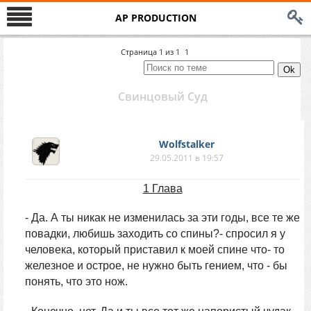
AP PRODUCTION
Страница
1
из
1
1
Свинцовый Суд
Wolfstalker
29.05.2011 в 19:57
1 Глава
- Да. А ты никак не изменилась за эти годы, все те же
повадки, любишь заходить со спины?- спросил я у
человека, который приставил к моей спине что- то
железное и острое, не нужно быть гением, что - бы
понять, что это нож.