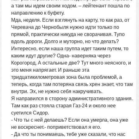
а там мы идем своим ходом. – лейтенант пошла по
направлению к буфету.
Мда, неделя. Если взглянуть на карту, то как раз, от
Черевача до Чернобыля нужно идти только по
прямой, практически никуда не сворачивая. Тупо
вдоль дороги. Долго и муторно, но что делать?
Интересно, если наша группа идет таким путем, то
каким идут другие? Одна- наверняка через
Корогород, А остальные две? Тут много неясного, и
это меня напрягает. И раньше эта
тридцатикилометровая зона была проблемой, а
теперь, когда там потеряна связь хрен знает, что там
внутри. Эх, не нужно себя накручивать.
Я направился в сторону административного здания.
Там как раз стояла старая Газ-24 и около нее
суетился Сидор.
- Что ты с ней делаешь? Если она умерла, она уже
не воскреснет.- поприветствовал я его.
- Да что ты понимаешь, тебе уже сказали, что нас