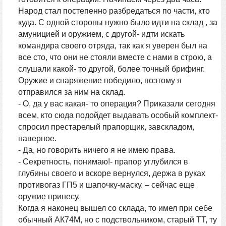
Народ стал постепенно разбредаться по части, кто
куда. С одной стороны нужно было идти на склад , за
амуницией и оружием, с другой- идти искать
командира своего отряда, так как я уверен был на
все сто, что они не стояли вместе с нами в строю, а
слушали какой- то другой, более точный брифинг.
Оружие и снаряжение победило, поэтому я
отправился за ним на склад.
- О, да у вас какая- то операция? Приказали сегодня
всем, кто сюда подойдет выдавать особый комплект-
спросил престарелый прапорщик, завскладом,
наверное.
- Да, но говорить ничего я не имею права.
- Секретность, понимаю!- прапор углубился в
глубины своего и вскоре вернулся, держа в руках
противогаз ГП5 и шапочку-маску. – сейчас еще
оружие принесу.
Когда я наконец вышел со склада, то имел при себе
обычный АК74М, но с подствольником, старый ТТ, ту