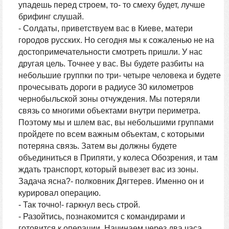
упадешь перед строем, то- то смеху будет, лучше
брифинг слушай.
- Солдаты, приветствуем вас в Киеве, матери
городов русских. Но сегодня мы к сожаленью не на
достопримечательности смотреть пришли. У нас
другая цель. Точнее у вас. Вы будете разбиты на
небольшие группки по три- четыре человека и будете
прочесывать дороги в радиусе 30 километров
чернобыльской зоны отчуждения. Мы потеряли
связь со многими объектами внутри периметра.
Поэтому мы и шлем вас, вы небольшими группами
пройдете по всем важным объектам, с которыми
потеряна связь. Затем вы должны будете
объединиться в Припяти, у колеса Обозрения, и там
ждать транспорт, который вывезет вас из зоны.
Задача ясна?- полковник Дягтерев. Именно он и
курировал операцию.
- Так точно!- гаркнул весь строй.
- Разойтись, познакомится с командирами и
готовится к операции. Начинаем через два часа.