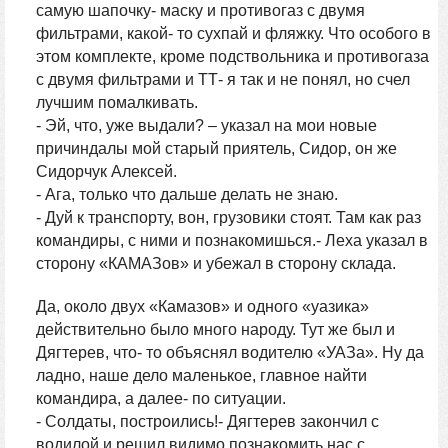
самую шапочку- маску и противогаз с двумя
фильтрами, какой- то сухпай и фляжку. Что особого в
этом комплекте, кроме подствольника и противогаза
с двумя фильтрами и ТТ- я так и не понял, но счел
лучшим помалкивать.
- Эй, что, уже выдали? – указал на мои новые
причиндалы мой старый приятель, Сидор, он же
Сидорчук Алексей.
- Ага, только что дальше делать не знаю.
- Дуй к транспорту, вон, грузовики стоят. Там как раз
командиры, с ними и познакомишься.- Леха указал в
сторону «КАМАЗов» и убежал в сторону склада.
Да, около двух «Камазов» и одного «уазика»
действительно было много народу. Тут же был и
Дягтерев, что- то объяснял водителю «УАЗа». Ну да
ладно, наше дело маленькое, главное найти
командира, а далее- по ситуации.
- Солдаты, построились!- Дягтерев закончил с
водилой и решил видимо познакомить нас с