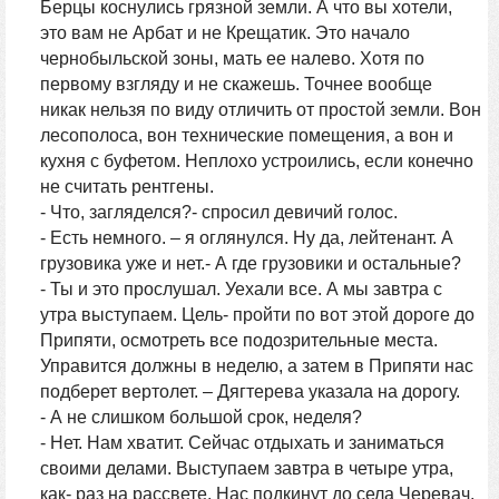
Берцы коснулись грязной земли. А что вы хотели,
это вам не Арбат и не Крещатик. Это начало
чернобыльской зоны, мать ее налево. Хотя по
первому взгляду и не скажешь. Точнее вообще
никак нельзя по виду отличить от простой земли. Вон
лесополоса, вон технические помещения, а вон и
кухня с буфетом. Неплохо устроились, если конечно
не считать рентгены.
- Что, загляделся?- спросил девичий голос.
- Есть немного. – я оглянулся. Ну да, лейтенант. А
грузовика уже и нет.- А где грузовики и остальные?
- Ты и это прослушал. Уехали все. А мы завтра с
утра выступаем. Цель- пройти по вот этой дороге до
Припяти, осмотреть все подозрительные места.
Управится должны в неделю, а затем в Припяти нас
подберет вертолет. – Дягтерева указала на дорогу.
- А не слишком большой срок, неделя?
- Нет. Нам хватит. Сейчас отдыхать и заниматься
своими делами. Выступаем завтра в четыре утра,
как- раз на рассвете. Нас подкинут до села Черевач,