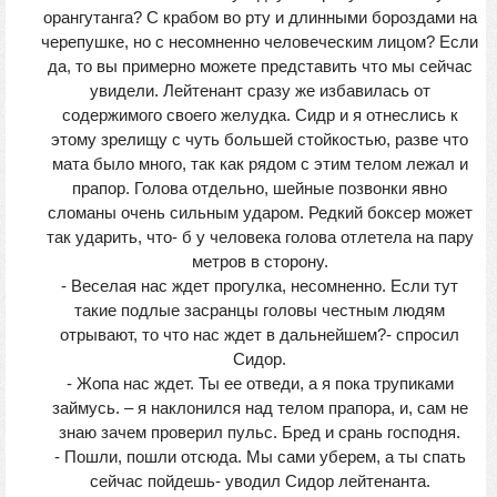
орангутанга? С крабом во рту и длинными бороздами на
черепушке, но с несомненно человеческим лицом? Если
да, то вы примерно можете представить что мы сейчас
увидели. Лейтенант сразу же избавилась от
содержимого своего желудка. Сидр и я отнеслись к
этому зрелищу с чуть большей стойкостью, разве что
мата было много, так как рядом с этим телом лежал и
прапор. Голова отдельно, шейные позвонки явно
сломаны очень сильным ударом. Редкий боксер может
так ударить, что- б у человека голова отлетела на пару
метров в сторону.
- Веселая нас ждет прогулка, несомненно. Если тут
такие подлые засранцы головы честным людям
отрывают, то что нас ждет в дальнейшем?- спросил
Сидор.
- Жопа нас ждет. Ты ее отведи, а я пока трупиками
займусь. – я наклонился над телом прапора, и, сам не
знаю зачем проверил пульс. Бред и срань господня.
- Пошли, пошли отсюда. Мы сами уберем, а ты спать
сейчас пойдешь- уводил Сидор лейтенанта.