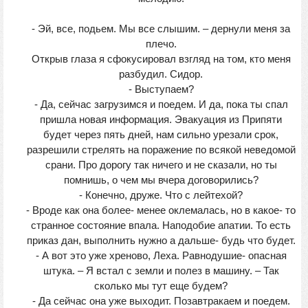
- Эй, все, подьем. Мы все слышим. – дернули меня за
плечо.
Открыв глаза я сфокусировал взгляд на том, кто меня
разбудил. Сидор.
- Выступаем?
- Да, сейчас загрузимся и поедем. И да, пока ты спал
пришла новая информация. Эвакуация из Припяти
будет через пять дней, нам сильно урезали срок,
разрешили стрелять на поражение по всякой неведомой
срани. Про дорогу так ничего и не сказали, но ты
помнишь, о чем мы вчера договорились?
- Конечно, друже. Что с лейтехой?
- Вроде как она более- менее оклемалась, но в какое- то
странное состояние впала. Наподобие апатии. То есть
приказ дан, выполнить нужно а дальше- будь что будет.
- А вот это уже хреново, Леха. Равнодушие- опасная
штука. – Я встал с земли и полез в машину. – Так
сколько мы тут еще будем?
- Да сейчас она уже выходит. Позавтракаем и поедем.