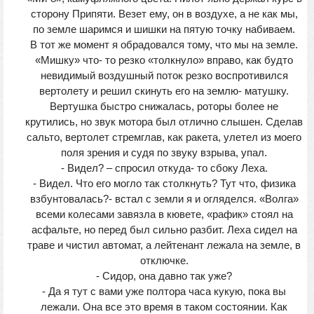
сторону Припяти. Везет ему, он в воздухе, а не как мы,
по земле шаримся и шишки на пятую точку набиваем.
В тот же момент я обрадовался тому, что мы на земле.
«Мишку» что- то резко «толкнуло» вправо, как будто
невидимый воздушный поток резко воспротивился
вертолету и решил скинуть его на землю- матушку.
Вертушка быстро снижалась, роторы более не
крутились, но звук мотора был отлично слышен. Сделав
сальто, вертолет стремглав, как ракета, улетел из моего
поля зрения и судя по звуку взрыва, упал.
- Видел? – спросил откуда- то сбоку Леха.
- Видел. Что его могло так столкнуть? Тут что, физика
взбунтовалась?- встал с земли я и огляделся. «Волга»
всеми колесами завязла в кювете, «рафик» стоял на
асфальте, но перед был сильно разбит. Леха сидел на
траве и чистил автомат, а лейтенант лежала на земле, в
отключке.
- Сидор, она давно так уже?
- Да я тут с вами уже полтора часа кукую, пока вы
лежали. Она все это время в таком состоянии. Как