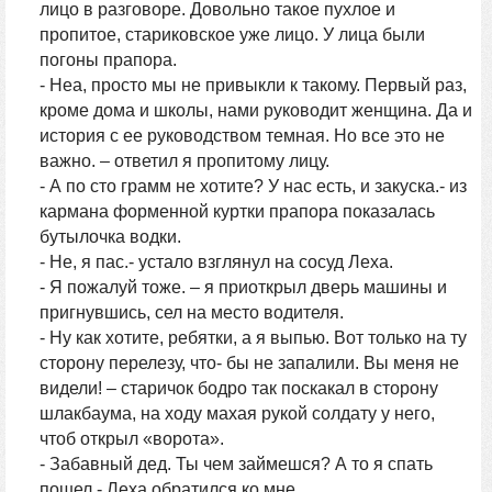
лицо в разговоре. Довольно такое пухлое и
пропитое, стариковское уже лицо. У лица были
погоны прапора.
- Неа, просто мы не привыкли к такому. Первый раз,
кроме дома и школы, нами руководит женщина. Да и
история с ее руководством темная. Но все это не
важно. – ответил я пропитому лицу.
- А по сто грамм не хотите? У нас есть, и закуска.- из
кармана форменной куртки прапора показалась
бутылочка водки.
- Не, я пас.- устало взглянул на сосуд Леха.
- Я пожалуй тоже. – я приоткрыл дверь машины и
пригнувшись, сел на место водителя.
- Ну как хотите, ребятки, а я выпью. Вот только на ту
сторону перелезу, что- бы не запалили. Вы меня не
видели! – старичок бодро так поскакал в сторону
шлакбаума, на ходу махая рукой солдату у него,
чтоб открыл «ворота».
- Забавный дед. Ты чем займешся? А то я спать
пошел.- Леха обратился ко мне.