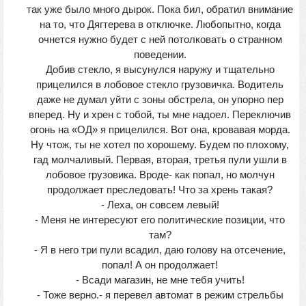
так уже было много дырок. Пока бил, обратил внимание
на то, что Дягтерева в отключке. Любопытно, когда
очнется нужно будет с ней потолковать о странном
поведении.
Добив стекло, я высунулся наружу и тщательно
прицелился в лобовое стекло грузовичка. Водитель
даже не думал уйти с зоны обстрела, он упорно пер
вперед. Ну и хрен с тобой, ты мне надоел. Переключив
огонь на «ОД» я прицелился. Вот она, кровавая морда.
Ну чтож, ты не хотел по хорошему. Будем по плохому,
гад молчаливый. Первая, вторая, третья пули ушли в
лобовое грузовика. Вроде- как попал, но молчун
продолжает преследовать! Что за хрень такая?
- Леха, он совсем левый!
- Меня не интересуют его политические позиции, что
там?
- Я в него три пули всадил, даю голову на отсечение,
попал! А он продолжает!
- Всади магазин, не мне тебя учить!
- Тоже верно.- я перевел автомат в режим стрельбы