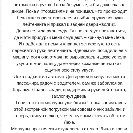
автоматов в руках. Глаза безумные, я бы даже сказал
дикие. Пока я «тормозил» и не понимал, что происходит,
Леха уже сориентировался и выбил оружие из руки
лейтенанта и прижал к задней двери «волги».
- Держи ее, я за руль сяду. Тут не следует оставаться,
да и эти придурки меня смущают. – крикнул мне Леха.
Я подбежал к нему и «принял эстафету», то есть
перехватил руки лейтенанта. Вдвоем мы посадили ее в
машину, хотя она отчаянно вырывалась и даже успела
укусить мой палец, даже через кожаные перчатки я
ощутил всю силу укуса.
Леха подхватил автомат Дягтеревой и кинул на место
пассажира рядом с водителем, сам же забрался за
баранку. Я залез сзади, придерживая руки лейтенанта,
захлопнул дверь.
- Гони, а то эти молчуны уже близко!- пока занимались
этой экстренной погрузкой мы совсем о них забыли, и
теперь, глянув в окно, я счел нужным сказать об этом
Лехе.
Молчуны практически стучались в стекло. Лица в крови,