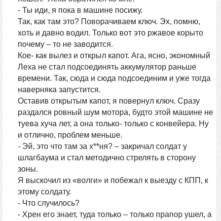
- Ты иди, я пока в машине посижу.
Так, как там это? Поворачиваем ключ. Эх, помню,
хоть и давно водил. Только вот это ржавое корыто
почему – то не заводится.
Кое- как вылез и открыл капот. Ага, ясно, экономный
Леха не стал подсоединять аккумулятор раньше
времени. Так, сюда и сюда подсоединим и уже тогда
наверняка запустится.
Оставив открытым капот, я повернул ключ. Сразу
раздался ровный шум мотора, будто этой машине не
туева хуча лет, а она только- только с конвейера. Ну
и отлично, проблем меньше.
- Эй, это что там за х**ня? – закричал солдат у
шлагбаума и стал методично стрелять в сторону
зоны.
Я выскочил из «волги» и побежал к выезду с КПП, к
этому солдату.
- Что случилось?
- Хрен его знает, туда только – только прапор ушел, а