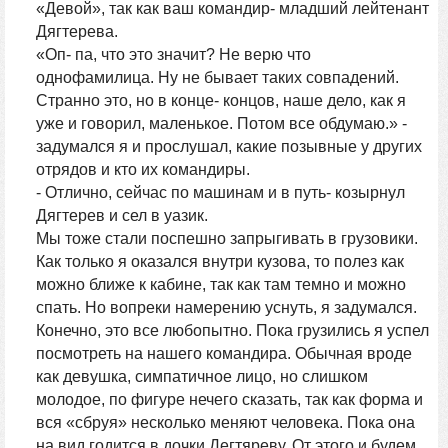
«Девой», так как ваш командир- младший лейтенант
Дягтерева.
«Оп- па, что это значит? Не верю что
однофамилица. Ну не бывает таких совпадений.
Странно это, но в конце- концов, наше дело, как я
уже и говорил, маленькое. Потом все обдумаю.» -
задумался я и прослушал, какие позывные у других
отрядов и кто их командиры.
- Отлично, сейчас по машинам и в путь- козырнул
Дягтерев и сел в уазик.
Мы тоже стали поспешно запрыгивать в грузовики.
Как только я оказался внутри кузова, то полез как
можно ближе к кабине, так как там темно и можно
спать. Но вопреки намерению уснуть, я задумался.
Конечно, это все любопытно. Пока грузились я успел
посмотреть на нашего командира. Обычная вроде
как девушка, симпатичное лицо, но слишком
молодое, по фигуре нечего сказать, так как форма и
вся «сбруя» несколько меняют человека. Пока она
на вид годится в дочки Дегтяреву. От этого и будем