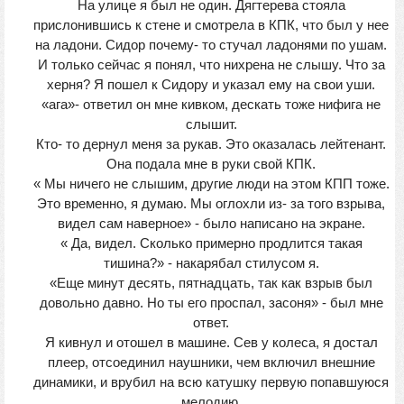
На улице я был не один. Дягтерева стояла
прислонившись к стене и смотрела в КПК, что был у нее
на ладони. Сидор почему- то стучал ладонями по ушам.
И только сейчас я понял, что нихрена не слышу. Что за
херня? Я пошел к Сидору и указал ему на свои уши.
«ага»- ответил он мне кивком, дескать тоже нифига не
слышит.
Кто- то дернул меня за рукав. Это оказалась лейтенант.
Она подала мне в руки свой КПК.
« Мы ничего не слышим, другие люди на этом КПП тоже.
Это временно, я думаю. Мы оглохли из- за того взрыва,
видел сам наверное» - было написано на экране.
« Да, видел. Сколько примерно продлится такая
тишина?» - накарябал стилусом я.
«Еще минут десять, пятнадцать, так как взрыв был
довольно давно. Но ты его проспал, засоня» - был мне
ответ.
Я кивнул и отошел в машине. Сев у колеса, я достал
плеер, отсоединил наушники, чем включил внешние
динамики, и врубил на всю катушку первую попавшуюся
мелодию.