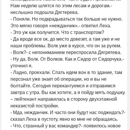
Нам неделю шлятся по этим лесам и дорогам.-
неслышно подошла Дягтерева.
- Поняли. Но подкрадываться так больше не нужно.
Это мягко говоря «нежданчик».- ответил Леха.
- Это уж как получится. Что с транспортом?
- Да вроде все ок, до место довезет, а там уже и не
наши проблемы. Волк уже в курсе, что он за рулем.
- Волк?- с непониманием переспросила Дягретева.
- Ну да, Волк. От Волков. Как и Сидор от Сидорчука.-
уточнил я.
- Ладно, проехали. Спать идем вон в то здание, там
персонал уже знает об операции, но и вы не
болтайте. Сегодня перекантуемся и отправимся
завтра с утра. Вы как хотите, а я пойду мять подушку.
– лейтенант направилась в сторону двухэтажной
неказистой постройки.
- Мда, нежданчик. И часто они будут нас поджидать?-
сказал Леха в пустоту, явно ко мне не обращаясь.
- Что, странный у вас командир?- появилось новое