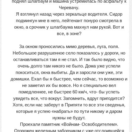
поднял шлагбаум и машина устремилась по асфальту к
Черевачу.
Я взглянул назад через зеркальце водителя. Сидор
подмингун мне в него, лейтенант понуро смотрела в
окно, а срочник у шлагбаума махнул нам рукой. Вот и
все, в зоне?
За окном проносились мимо деревья, луга, поля.
Небольшое разрушенное село показалось у дороги, но
останавливаться там я не стал. И так было видно, что
очень долго там никого не было. Дома уже успели
покоситься, окна выбиты. Да и заросли они уже, эти
домишки. Ехал бы я быстрее, чем сейчас, то возможно и
не заметил их бы вовсе. Но я специально вел
помедленнее, не быстрее 60 км/ч, что- бы успеть
увидеть все, что вокруг. Запомнить, вдруг пригодится?
Хотя, если нас заберут в Припяти то все эти сведенья,
которые я успею «набрать» по пути никому и даром
нужны не будут.
Проехали памятник «Войнам- Освободителем».
Огорожен железным заборчиком с уже отслоившейся