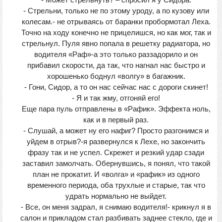
- Может стрельнуть? – спросил я у Сидора.
- Стрельни, только не по этому уроду, а по кузову или
колесам.- не отрываясь от баранки пробормотал Леха.
Точно на ходу конечно не прицелишся, но как мог, так и
стрельнул. Пуля явно попала в решетку радиатора, но
водителя «Раф»-а это только раззадорило и он
прибавил скорости, да так, что нагнал нас быстро и
хорошенько боднул «волгу» в багажник.
- Гони, Сидор, а то он нас сейчас нас с дороги скинет!
- Я и так жму, отгоняй его!
Еще пара пуль отправлены в «Рафик». Эффекта ноль,
как и в первый раз.
- Слушай, а может ну его нафиг? Просто разгонимся и
уйдем в отрыв?-я развернулся к Лехе, но закончить
фразу так и не успел. Скрежет и резкий удар сзади
заставил замолчать. Обернувшись, я понял, что такой
план не прокатит. И «волга» и «рафик» из одного
временного периода, оба трухлые и старые, так что
удрать нормально не выйдет.
- Все, он меня задрал, я снимаю водителя!- крикнул я в
салон и прикладом стал разбивать заднее стекло, где и