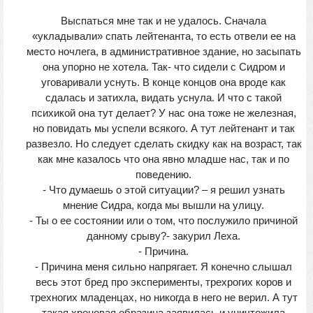
Выспаться мне так и не удалось. Сначала
«укладывали» спать лейтенанта, то есть отвели ее на
место ночлега, в административное здание, но засыпать
она упорно не хотела. Так- что сидели с Сидром и
уговаривали уснуть. В конце концов она вроде как
сдалась и затихла, видать уснула. И что с такой
психикой она тут делает? У нас она тоже не железная,
но повидать мы успели всякого. А тут лейтенант и так
развезло. Но следует сделать скидку как на возраст, так
как мне казалось что она явно младше нас, так и по
поведению.
- Что думаешь о этой ситуации? – я решил узнать
мнение Сидра, когда мы вышли на улицу.
- Ты о ее состоянии или о том, что послужило причиной
данному срыву?- закурил Леха.
- Причина.
- Причина меня сильно напрягает. Я конечно слышал
весь этот бред про эксперименты, трехрогих коров и
трехногих младенцах, но никогда в него не верил. А тут