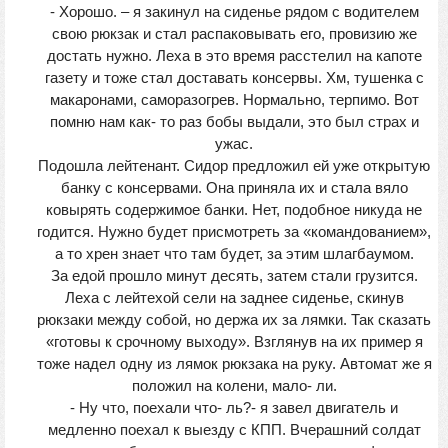
- Хорошо. – я закинул на сиденье рядом с водителем
свою рюкзак и стал распаковывать его, провизию же
достать нужно. Леха в это время расстелил на капоте
газету и тоже стал доставать консервы. Хм, тушенка с
макаронами, саморазогрев. Нормально, терпимо. Вот
помню нам как- то раз бобы выдали, это был страх и
ужас.
Подошла лейтенант. Сидор предложил ей уже открытую
банку с консервами. Она приняла их и стала вяло
ковырять содержимое банки. Нет, подобное никуда не
годится. Нужно будет присмотреть за «командованием»,
а то хрен знает что там будет, за этим шлагбаумом.
За едой прошло минут десять, затем стали грузится.
Леха с лейтехой сели на заднее сиденье, скинув
рюкзаки между собой, но держа их за лямки. Так сказать
«готовы к срочному выходу». Взглянув на их пример я
тоже надел одну из лямок рюкзака на руку. Автомат же я
положил на колени, мало- ли.
- Ну что, поехали что- ль?- я завел двигатель и
медленно поехал к выезду с КПП. Вчерашний солдат