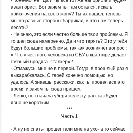
- Конечно, нет. Да и ты все тот же напористый чудак-
авантюрист. Вот зачем ты там остался, искать
приключения на свою жопу? Ты их нашел, теперь
мы по разные стороны баррикад, и что нам теперь
делать?
- Не знаю, это если честно больше твои проблемы. Я
то шел сюда намеренно. Да и что терять? Это у тебя
будут большие проблемы, так как возникнет вопрос :
« Что у честного человека из СБУ в квартире делает
грязный бродяга- сталкер»?
- Отмажусь, мне не в первой. Тогда, в прошлый раз я
выкарабкалась. С твоей конечно помощью, но
удалось. А знаешь, расскажи, как ты провел все это
время и зачем ты сюда пришел.
- Легко, но сначала убери железку, рассказ будет
явно не коротким.
***
Часть 1
- А ну не спать- прошептали мне на ухо- а то сейчас