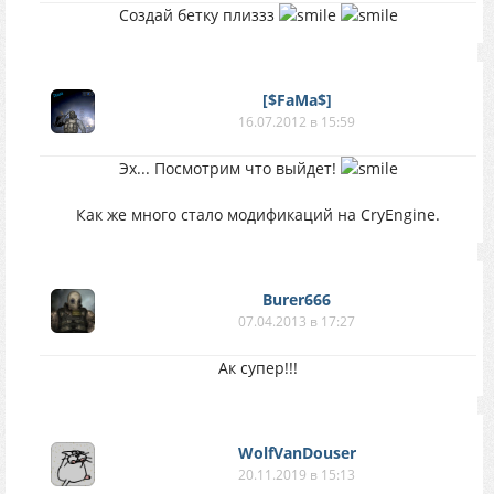
Создай бетку плиззз
[$FaMa$]
16.07.2012 в 15:59
Эх... Посмотрим что выйдет!
Как же много стало модификаций на CryEngine.
Burer666
07.04.2013 в 17:27
Ак супер!!!
WolfVanDouser
20.11.2019 в 15:13