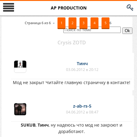
AP PRODUCTION
Страница
6
из
6
«
1
2
3
4
5
6
Crysis ZOTD
Тинч
03.06.2012 в 20:12
Мод не закрыт Читайте главную страничку в контакте!
z-ab-rs-5
04.06.2012 в 08:47
SUKUB
,
Тинч
, ну надеюсь что мод не закроют и
доработают.