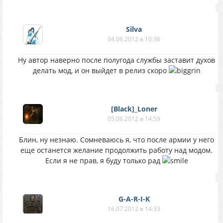
Silva
04.06.2012 в 10:36
Ну автор наверно после полугода службы заставит духов
делать мод, и он выйдет в релиз скоро
[Black]_Loner
05.06.2012 в 14:59
Блин, ну незнаю. Сомневаюсь я, что после армии у него
еще останется желание продолжить работу над модом.
Если я не прав, я буду только рад
G-A-R-I-K
16.07.2012 в 14:33