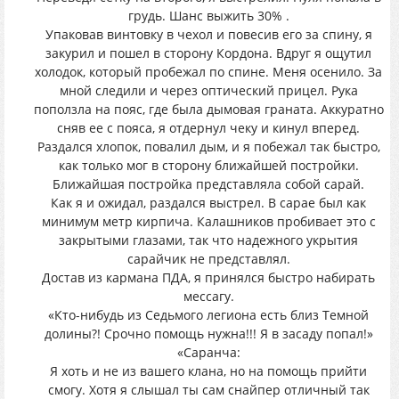
грудь. Шанс выжить 30% .
Упаковав винтовку в чехол и повесив его за спину, я
закурил и пошел в сторону Кордона. Вдруг я ощутил
холодок, который пробежал по спине. Меня осенило. За
мной следили и через оптический прицел. Рука
поползла на пояс, где была дымовая граната. Аккуратно
сняв ее с пояса, я отдернул чеку и кинул вперед.
Раздался хлопок, повалил дым, и я побежал так быстро,
как только мог в сторону ближайшей постройки.
Ближайшая постройка представляла собой сарай.
Как я и ожидал, раздался выстрел. В сарае был как
минимум метр кирпича. Калашников пробивает это с
закрытыми глазами, так что надежного укрытия
сарайчик не представлял.
Достав из кармана ПДА, я принялся быстро набирать
мессагу.
«Кто-нибудь из Седьмого легиона есть близ Темной
долины?! Срочно помощь нужна!!! Я в засаду попал!»
«Саранча:
Я хоть и не из вашего клана, но на помощь прийти
смогу. Хотя я слышал ты сам снайпер отличный так