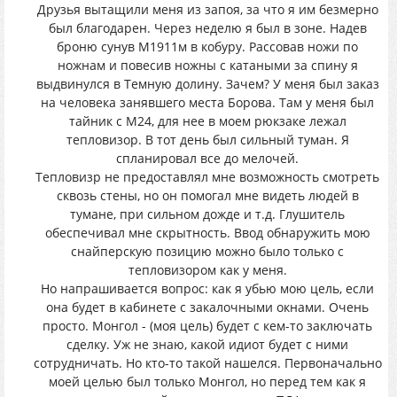
Друзья вытащили меня из запоя, за что я им безмерно
был благодарен. Через неделю я был в зоне. Надев
броню сунув М1911м в кобуру. Рассовав ножи по
ножнам и повесив ножны с катаными за спину я
выдвинулся в Темную долину. Зачем? У меня был заказ
на человека занявшего места Борова. Там у меня был
тайник с M24, для нее в моем рюкзаке лежал
тепловизор. В тот день был сильный туман. Я
спланировал все до мелочей.
Тепловизр не предоставлял мне возможность смотреть
сквозь стены, но он помогал мне видеть людей в
тумане, при сильном дожде и т.д. Глушитель
обеспечивал мне скрытность. Ввод обнаружить мою
снайперскую позицию можно было только с
тепловизором как у меня.
Но напрашивается вопрос: как я убью мою цель, если
она будет в кабинете с закалочными окнами. Очень
просто. Монгол - (моя цель) будет с кем-то заключать
сделку. Уж не знаю, какой идиот будет с ними
сотрудничать. Но кто-то такой нашелся. Первоначально
моей целью был только Монгол, но перед тем как я