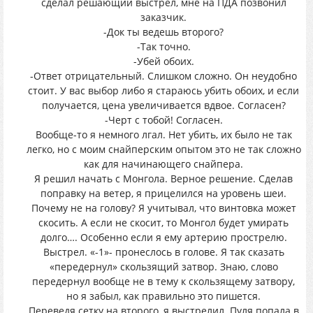
сделал решающий выстрел, мне на ПДА позвонил
заказчик.
-Док ты ведешь второго?
-Так точно.
-Убей обоих.
-Ответ отрицательный. Слишком сложно. Он неудобно
стоит. У вас выбор либо я стараюсь убить обоих, и если
получается, цена увеличивается вдвое. Согласен?
-Черт с тобой! Согласен.
Вообще-то я немного лгал. Нет убить, их было не так
легко, но с моим снайперским опытом это не так сложно
как для начинающего снайпера.
Я решил начать с Монгола. Верное решение. Сделав
поправку на ветер, я прицелился на уровень шеи.
Почему не на голову? Я учитывал, что винтовка может
скосить. А если не скосит, то Монгол будет умирать
долго…. Особенно если я ему артерию прострелю.
Выстрел. «-1»- пронеслось в голове. Я так сказать
«передернул» скользящий затвор. Знаю, слово
передернул вообще не в тему к скользящему затвору,
но я забыл, как правильно это пишется.
Переведя сетку на второго, я выстрелил. Пуля попала в