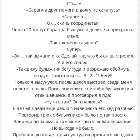
что…. »
«Саранча друг помоги в долгу не останусь»
«Саранча:
Ок… скинь координаты»
Через 20 минут Саранча был уже в долине и прикрывал
меня.
-Так как меня слышно?
-Супер.
-Ок…. так вымани его. Сделай так, что бы он выстрелил.
А я его спалю.
-Так вижу булыжник бегу туда и разрежаю обойму в
воздух. Приготовься…. 3…2…1! Бегу!!
Только я высунулся, послышался выстрел, сзади меня
полетела пыль. Прислонившись спиной к булыжнику и
отдышавшись, я проговорил в пда:
-Ну что там? Он спалился?
-Еще бы! Давай еще раз, и я наверняка его хед разобью.
Повторив трюк с булыжником было не так просто.
Впереди была яма, а там может быть любая аномалия.
Но выхода не было.
Пробежав до ямы, я прыгнул туда и прижался мордой к