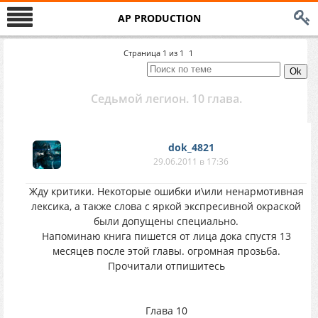
AP PRODUCTION
Страница
1
из
1
1
Седьмой легион. 10 глава.
dok_4821
29.06.2011 в 17:36
Жду критики. Некоторые ошибки и\или ненармотивная
лексика, а также слова с яркой экспресивной окраской
были допущены специально.
Напоминаю книга пишется от лица дока спустя 13
месяцев после этой главы. огромная прозьба.
Прочитали отпишитесь
Глава 10