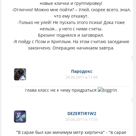
новые клички и группировку!
-Отлично! Можно мне пойти? – Улей, скорее всего, знал,
что ему откажут.
-Только не улей! Не пускать этого психа! Дока тоже
нельзя… у него с ними счеты.
Брезинг поднялся и заговорил.
-Я пойду с Псом и Хриплым. На этом считаю заседание
закончено. Операцию начинаем завтра.
Пародокс
29.06.2011 в 17:46
глава класс не к чему придраться
DEZERTIR1W2
29.06.2011 в 17:55
"В сарае был как минимум метр кирпича" - "в сарае