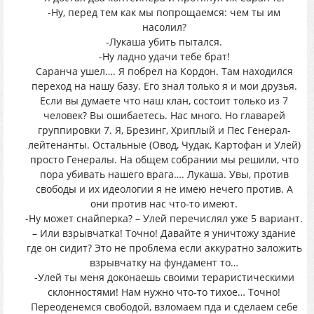
-Ну, перед тем как мы попрощаемся: чем ты им
насолил?
-Лукаша убить пытался.
-Ну ладно удачи тебе брат!
Саранча ушел…. Я побрел на Кордон. Там находился
переход на нашу базу. Его знал только я и мои друзья.
Если вы думаете что наш клан, состоит только из 7
человек? Вы ошибаетесь. Нас много. Но главарей
группировки 7. Я, Брезинг, Хриплый и Пес Генерал-
лейтенанты. Остальные (Овод, Чудак, Картофан и Улей)
просто Генералы. На общем собрании мы решили, что
пора убивать нашего врага…. Лукаша. Увы, против
свободы и их идеологии я не имею нечего против. А
они против нас что-то имеют.
-Ну может снайперка? – Улей перечислял уже 5 вариант.
– Или взрывчатка! Точно! Давайте я уничтожу здание
где он сидит? Это не проблема если аккуратно заложить
взрывчатку на фундамент то…
-Улей ты меня доконаешь своими тераристическими
склонностями! Нам нужно что-то тихое… Точно!
Переоденемся свободой, взломаем пда и сделаем себе