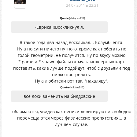
24.07.2011 в 22:21
Quote
(
shtoporOK
)
-Еврика!!!Воскликнул я.
Я такое года два назад воскликал... Колумб, ёпта.
Ну а по сути ничего путного, кроме как побегать по
голой геометрии, не получится. Ну по вкусу можно
*.game и *.spawn файлы от мультиплеерных карт
поставить, какие лучше подойдут, чтоб с друзьями под
пивко пострелять.
Ну а любители вот так, "нахаляву",
Quote
(
Nikitos817
)
все локи заменить на билдовские
обломаются, увидев как неписи левитируют и свободно
перемещаются через физические препятствия... в
лучшем случае.