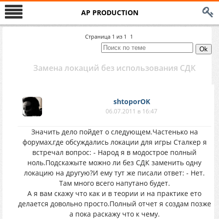
AP PRODUCTION
Страница
1
из
1
1
Замена локаций без использования СДК
shtoporOK
06.07.2011 в 16:47
Значить дело пойдет о следующем.Частенько на
форумах,где обсуждались локации для игры Сталкер я
встречал вопрос: - Народ я в модострое полный
ноль.Подскажыте можно ли без СДК заменить одну
локацию на другую?И ему тут же писали ответ: - Нет.
Там много всего напутано будет.
А я вам скажу что как и в теории и на практике ето
делается довольно просто.Полный отчет я создам позже
а пока раскажу что к чему.