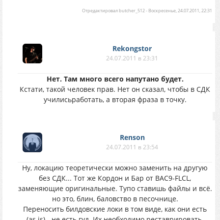
Отредактировал
butcher_512
-
Воскресенье, 24.07.2011, 22:31
Rekongstor
24.07.2011 в 23:31
Нет. Там много всего напутано будет.
Кстати, такой человек прав. Нет он сказал, чтобы в СДК
училисьработать, а вторая фраза в точку.
Renson
24.07.2011 в 23:54
Ну, локацию теоретически можно заменить на другую
без СДК... Тот же Кордон и Бар от BAC9-FLCL,
заменяющие оригинальные. Тупо ставишь файлы и всё.
но это, блин, баловство в песочнице.
Переносить билдовские локи в том виде, как они есть
(as is) - не есть гуд. Их необходимо реставрировать,