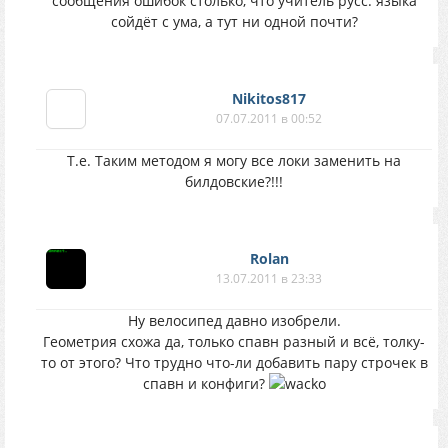
сообщения ошибок столько, что учитель русс. языка
сойдёт с ума, а тут ни одной почти?
Nikitos817
07.07.2011 в 00:52
Т.е. Таким методом я могу все локи заменить на
билдовские?!!!
Rolan
13.07.2011 в 23:33
Ну велосипед давно изобрели.
Геометрия схожа да, только спавн разный и всё, толку-
то от этого? Что трудно что-ли добавить пару строчек в
спавн и конфиги?