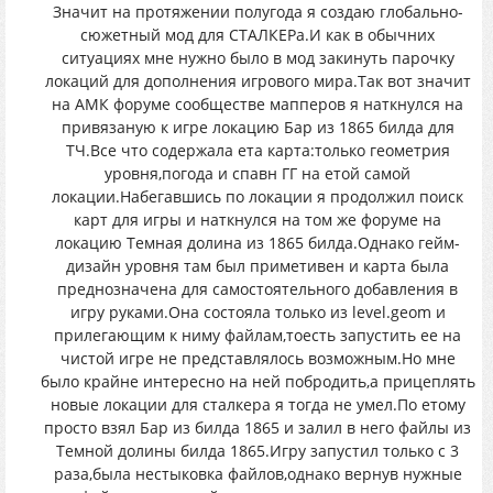
Значит на протяжении полугода я создаю глобально-
сюжетный мод для СТАЛКЕРа.И как в обычних
ситуациях мне нужно было в мод закинуть парочку
локаций для дополнения игрового мира.Так вот значит
на АМК форуме сообществе мапперов я наткнулся на
привязаную к игре локацию Бар из 1865 билда для
ТЧ.Все что содержала ета карта:только геометрия
уровня,погода и спавн ГГ на етой самой
локации.Набегавшись по локации я продолжил поиск
карт для игры и наткнулся на том же форуме на
локацию Темная долина из 1865 билда.Однако гейм-
дизайн уровня там был приметивен и карта была
преднозначена для самостоятельного добавления в
игру руками.Она состояла только из level.geom и
прилегающим к ниму файлам,тоесть запустить ее на
чистой игре не представлялось возможным.Но мне
было крайне интересно на ней побродить,а прицеплять
новые локации для сталкера я тогда не умел.По етому
просто взял Бар из билда 1865 и залил в него файлы из
Темной долины билда 1865.Игру запустил только с 3
раза,была нестыковка файлов,однако вернув нужные