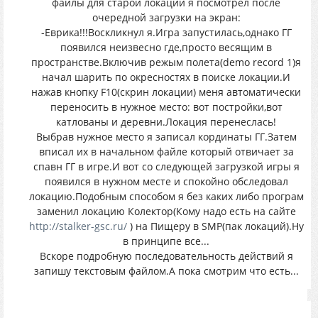
файлы для старой локации я посмотрел после
очередной загрузки на экран:
-Еврика!!!Воскликнул я.Игра запустилась,однако ГГ
появился неизвесно где,просто весящим в
пространстве.Включив режым полета(demo record 1)я
начал шарить по окресностях в поиске локации.И
нажав кнопку F10(скрин локации) меня автоматически
переносить в нужное место: вот постройки,вот
катлованы и деревни.Локация перенеслась!
Выбрав нужное место я записал кординаты ГГ.Затем
вписал их в начальном файле который отвичает за
спавн ГГ в игре.И вот со следующей загрузкой игры я
появился в нужном месте и спокойно обследовал
локацию.Подобным способом я без каких либо програм
заменил локацию Колектор(Кому надо есть на сайте
http://stalker-gsc.ru/
) на Пищеру в SMP(пак локаций).Ну
в принципе все...
Вскоре подробную последовательность действий я
запишу текстовым файлом.А пока смотрим что есть...